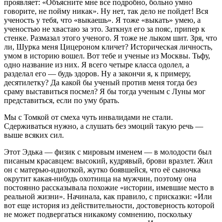
проявляет: «Объясните мне все подробно, больно умно
говорите, не пойму никак». Ну нет, так дело не пойдет! Вся
ученость у тебя, что «выкаешь». Я тоже «выкать» умею, а
ученостью не хвастаю за это. Заткнул его за пояс, припер к
стенке. Размазал этого ученого. Я тоже не лыком шит. Зря, что
ли, Шурка меня Цицероном кличет? Историческая личность,
умом в историю вошел. Вот тебе и ученые из Москвы. Тьфу,
одно название из них. Я всего четыре класса одолел, а
разделал его — будь здоров. Ну а закончи я, к примеру,
десятилетку? Да какой бы ученый против меня тогда без
сраму выставиться посмел? Я бы тогда ученым с Луны мог
представиться, если по уму брать.
Мы с Томкой от смеха чуть инвалидами не стали.
Сдерживаться нужно, а слушать без эмоций такую речь —
выше всяких сил.
Этот Эдька — физик с мировым именем — в молодости был
писаным красавцем: высокий, кудрявый, брови вразлет. Жил
он с матерью-идиоткой, жутко боявшейся, что её сыночка
окрутит какая-нибудь охотница на мужчин, поэтому она
постоянно рассказывала похожие «истории, имевшие место в
реальной жизни». Начинала, как правило, с присказки: «Или
вот еще история из действительности, достоверность которой
не может подвергаться никакому сомнению, поскольку