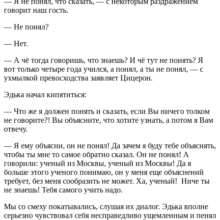
— Я не понял, что сказать, — с некоторым раздражением
говорит наш гость.
— Не понял?
— Нет.
— А чё тогда говоришь, что знаешь? И чё тут не понять? Я
вот только четыре года учился, а понял, а ты не понял, — с
ухмылкой превосходства заявляет Цицерон.
Эдька начал кипятиться:
— Что же я должен понять и сказать, если Вы ничего толком
не говорите?! Вы объясните, что хотите узнать, а потом я Вам
отвечу.
— Я ему объясни, он не понял! Да зачем я буду тебе объяснять,
чтобы ты мне то самое обратно сказал. Он не понял! А
говорили: ученый из Москвы, ученый из Москвы! Да я
больше этого ученого понимаю, он у меня еще объяснений
требует, без меня сообразить не может. Ха, ученый! Ниче ты
не знаешь! Тебя самого учить надо.
Мы со смеху покатывались, слушая их диалог. Эдька вполне
серьезно чувствовал себя несправедливо ущемленным и пенял