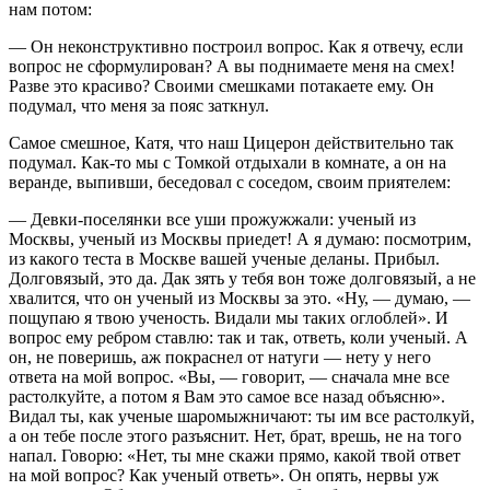
нам потом:
— Он неконструктивно построил вопрос. Как я отвечу, если
вопрос не сформулирован? А вы поднимаете меня на смех!
Разве это красиво? Своими смешками потакаете ему. Он
подумал, что меня за пояс заткнул.
Самое смешное, Катя, что наш Цицерон действительно так
подумал. Как-то мы с Томкой отдыхали в комнате, а он на
веранде, выпивши, беседовал с соседом, своим приятелем:
— Девки-поселянки все уши прожужжали: ученый из
Москвы, ученый из Москвы приедет! А я думаю: посмотрим,
из какого теста в Москве вашей ученые деланы. Прибыл.
Долговязый, это да. Дак зять у тебя вон тоже долговязый, а не
хвалится, что он ученый из Москвы за это. «Ну, — думаю, —
пощупаю я твою ученость. Видали мы таких оглоблей». И
вопрос ему ребром ставлю: так и так, ответь, коли ученый. А
он, не поверишь, аж покраснел от натуги — нету у него
ответа на мой вопрос. «Вы, — говорит, — сначала мне все
растолкуйте, а потом я Вам это самое все назад объясню».
Видал ты, как ученые шаромыжничают: ты им все растолкуй,
а он тебе после этого разъяснит. Нет, брат, врешь, не на того
напал. Говорю: «Нет, ты мне скажи прямо, какой твой ответ
на мой вопрос? Как ученый ответь». Он опять, нервы уж