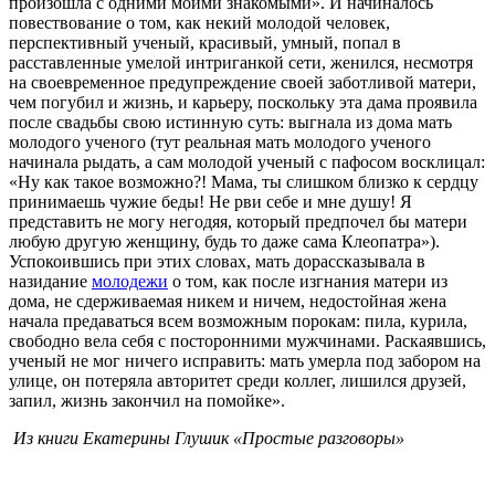
произошла с одними моими знакомыми». И начиналось
повествование о том, как некий молодой человек,
перспективный ученый, красивый, умный, попал в
расставленные умелой интриганкой сети, женился, несмотря
на своевременное предупреждение своей заботливой матери,
чем погубил и жизнь, и карьеру, поскольку эта дама проявила
после свадьбы свою истинную суть: выгнала из дома мать
молодого ученого (тут реальная мать молодого ученого
начинала рыдать, а сам молодой ученый с пафосом восклицал:
«Ну как такое возможно?! Мама, ты слишком близко к сердцу
принимаешь чужие беды! Не рви себе и мне душу! Я
представить не могу негодяя, который предпочел бы матери
любую другую женщину, будь то даже сама Клеопатра»).
Успокоившись при этих словах, мать дорассказывала в
назидание
молодежи
о том, как после изгнания матери из
дома, не сдерживаемая никем и ничем, недостойная жена
начала предаваться всем возможным порокам: пила, курила,
свободно вела себя с посторонними мужчинами. Раскаявшись,
ученый не мог ничего исправить: мать умерла под забором на
улице, он потеряла авторитет среди коллег, лишился друзей,
запил, жизнь закончил на помойке».
Из книги Екатерины Глушик «Простые разговоры»