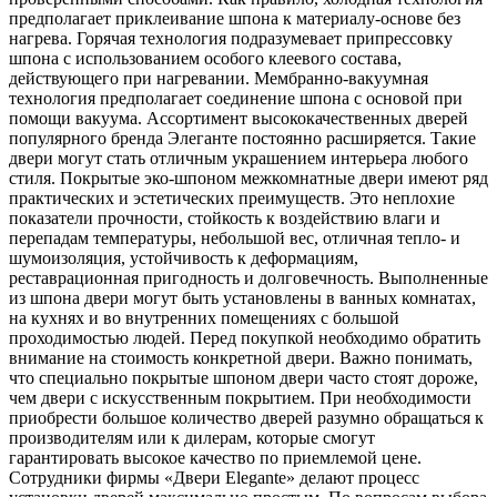
предполагает приклеивание шпона к материалу-основе без
нагрева. Горячая технология подразумевает припрессовку
шпона с использованием особого клеевого состава,
действующего при нагревании. Мембранно-вакуумная
технология предполагает соединение шпона с основой при
помощи вакуума. Ассортимент высококачественных дверей
популярного бренда Элеганте постоянно расширяется. Такие
двери могут стать отличным украшением интерьера любого
стиля. Покрытые эко-шпоном межкомнатные двери имеют ряд
практических и эстетических преимуществ. Это неплохие
показатели прочности, стойкость к воздействию влаги и
перепадам температуры, небольшой вес, отличная тепло- и
шумоизоляция, устойчивость к деформациям,
реставрационная пригодность и долговечность. Выполненные
из шпона двери могут быть установлены в ванных комнатах,
на кухнях и во внутренних помещениях с большой
проходимостью людей. Перед покупкой необходимо обратить
внимание на стоимость конкретной двери. Важно понимать,
что специально покрытые шпоном двери часто стоят дороже,
чем двери с искусственным покрытием. При необходимости
приобрести большое количество дверей разумно обращаться к
производителям или к дилерам, которые смогут
гарантировать высокое качество по приемлемой цене.
Сотрудники фирмы «Двери Elegante» делают процесс