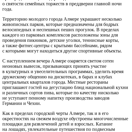
о святости семейных торжеств в преддверии главной ночи
года.
Территорию молодого города Алмере украшают несколько
живописных парков, которые предназначены для бодрых
велосипедных и неспешных пеших прогулок. В пределах
каждого из парковых комплексов расположены зоны для
проведения пикников, детские уголки, теннисные корты,
а также фитнес-центры с крытыми бассейнами, рядом
с которыми могут находиться другие спортивные объекты.
С наступлением вечера Алмере озаряется светом сотен
неоновых вывесок, призывающих принять участие
в культурных и увеселительных программах, уделить время
дружескому общению на дискотеках, в барах и клубах
центральных кварталов города. Местные рестораны
приглашают гостей на дегустацию блюд национальной кухни
и различных сортов пива, которые по качеству нисколько
не уступают пенному напитку производства заводов
Германии и Чехии.
Как в пределах городской черты Алмере, так и в его
окрестностях на свежем воздухе обустроены многочисленные
площадки для развлечений детей и взрослых. Катание
на лошадях, увлекательные путешествия по подвесным