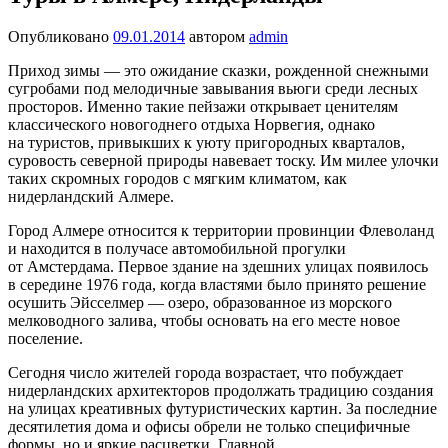
Опубликовано
09.01.2014
автором
admin
Приход зимы — это ожидание сказки, рожденной снежными
сугробами под мелодичные завывания вьюги среди лесных
просторов. Именно такие пейзажи открывает ценителям
классического новогоднего отдыха Норвегия, однако
на туристов, привыкших к уюту пригородных кварталов,
суровость северной природы навевает тоску. Им милее улочки
таких скромных городов с мягким климатом, как
нидерландский Алмере.
Город Алмере относится к территории провинции Флеволанд
и находится в получасе автомобильной прогулки
от Амстердама. Первое здание на здешних улицах появилось
в середине 1976 года, когда властями было принято решение
осушить Эйсселмер — озеро, образованное из морского
мелководного залива, чтобы основать на его месте новое
поселение.
Сегодня число жителей города возрастает, что побуждает
нидерландских архитекторов продолжать традицию создания
на улицах креативных футуристических картин. За последние
десятилетия дома и офисы обрели не только специфичные
формы, но и яркие расцветки. Главной