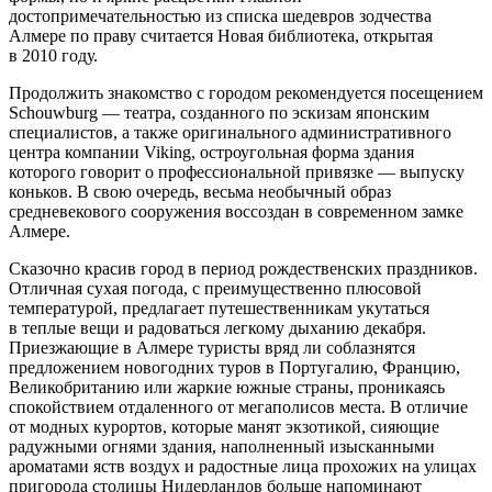
достопримечательностью из списка шедевров зодчества
Алмере по праву считается Новая библиотека, открытая
в 2010 году.
Продолжить знакомство с городом рекомендуется посещением
Schouwburg — театра, созданного по эскизам японским
специалистов, а также оригинального административного
центра компании Viking, остроугольная форма здания
которого говорит о профессиональной привязке — выпуску
коньков. В свою очередь, весьма необычный образ
средневекового сооружения воссоздан в современном замке
Алмере.
Сказочно красив город в период рождественских праздников.
Отличная сухая погода, с преимущественно плюсовой
температурой, предлагает путешественникам укутаться
в теплые вещи и радоваться легкому дыханию декабря.
Приезжающие в Алмере туристы вряд ли соблазнятся
предложением новогодних туров в Португалию, Францию,
Великобританию или жаркие южные страны, проникаясь
спокойствием отдаленного от мегаполисов места. В отличие
от модных курортов, которые манят экзотикой, сияющие
радужными огнями здания, наполненный изысканными
ароматами яств воздух и радостные лица прохожих на улицах
пригорода столицы Нидерландов больше напоминают