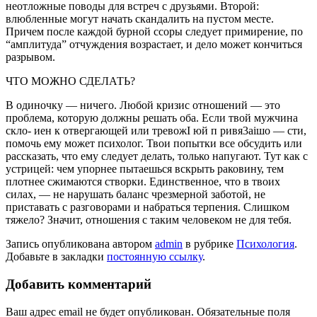
неотложные поводы для встреч с друзьями. Второй:
влюбленные могут начать скандалить на пустом месте.
Причем после каждой бурной ссоры следует примирение, по
“амплитуда” отчуждения возрастает, и дело может кончиться
разрывом.
ЧТО МОЖНО СДЕЛАТЬ?
В одиночку — ничего. Любой кризис отношений — это
проблема, которую должны решать оба. Если твой мужчина
скло- иен к отвергающей или тревожI юй п ривя3aiшо — сти,
помочь ему может психолог. Твои попытки все обсудить или
рассказать, что ему следует делать, только напугают. Тут как с
устрицей: чем упорнее пытаешься вскрыть раковину, тем
плотнее сжимаются створки. Единственное, что в твоих
силах, — не нарушать баланс чрезмерной заботой, не
приставать с разговорами и набраться терпения. Слишком
тяжело? Значит, отношения с таким человеком не для тебя.
Запись опубликована автором
admin
в рубрике
Психология
.
Добавьте в закладки
постоянную ссылку
.
Добавить комментарий
Ваш адрес email не будет опубликован.
Обязательные поля