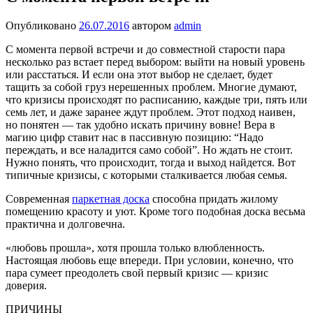
Опубликовано
26.07.2016
автором
admin
С момента первой встречи и до совместной старости пара
несколько раз встает перед выбором: выйти на новый уровень
или расстаться. И если она этот выбор не сделает, будет
тащить за собой груз нерешенных проблем. Многие думают,
что кризисы происходят по расписанию, каждые три, пять или
семь лет, и даже заранее ждут проблем. Этот подход наивен,
но понятен — так удобно искать причину вовне! Вера в
магию цифр ставит нас в пассивную позицию: “Надо
переждать, и все наладится само собой”. Но ждать не стоит.
Нужно понять, что происходит, тогда и выход найдется. Вот
типичные кризисы, с которыми сталкивается любая семья.
Современная
паркетная доска
способна придать жилому
помещению красоту и уют. Кроме того подобная доска весьма
практична и долговечна.
«любовь прошла», хотя прошла только влюбленность.
Настоящая любовь еще впереди. При условии, конечно, что
пара сумеет преодолеть свой первый кризис — кризис
доверия.
ПРИЧИНЫ