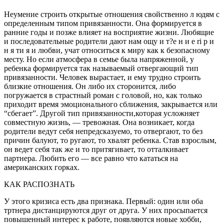
Неумение строить открытые отношения свойственно л юдям с
определенным типом привязанности. Она формируется в
ранние годы и позже влияет на восприятие жизни. Любящие
и последовательные родители дают нам ощу и т?е н и е ri р и
н я ти я и любви, учат относиться к миру как к безопасному
месту. Но если атмосфера в семье была напряженной, у
ребенка формируется так называемый отвергающий тип
привязанности. Человек вырастает, и ему трудно строить
близкие отношения. Он либо их сторонится, либо
погружается в страстный роман с головой, но, как только
приходит время эмоционального сближения, закрывается или
“сбегает”. Другой тип привязанности,которая усложняет
совместную жизнь, — тревожная. Она возникает, когда
родители ведут себя непредсказуемо, то отвергают, то без
причин балуют, то ругают, то хвалят ребенка. Став взрослым,
он ведет себя так же и то притягивает, то отталкивает
партнера. Любить его — все равно что кататься на
американских горках.
КАК РАСПОЗНАТЬ
У этого кризиса есть два признака. Первый: один или оба
тртнера дистанцируются друг от друга. У них просыпается
повышенный интерес к работе, появляются новые хобби,