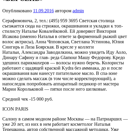
Опубликовано
11.09.2016
автором
admin
Серафимовича, 2, тел.: (495) 959 3695 Светская столица
съезжается сюда на стрижки, окра­шивания и укладки к топ-
стилисту Наталье Ковалейковой. Ей доверяют Виктория
Исакова (именно Наталья в ответе за фирменный рыжий цвет
волос актрисы), Анна Чпповская, Свет­лана Устинова, Юлия
Снигирь и Лиза Боярская. В кресле у коллеги
Натальи,
Александра Заводилкина, можно уви­деть Иду Аоло,
Динару Сафину и глав- реда Glamour Машу Федорову. Кредо
здешних парикмахеров — волосы нужно беречь. Колористы
работают с щадящей краской Kydra без аммиака, до и после
окрашивания вам нанесут питатель­ное масло. В спа-зоне
можно сделать массаж (в том числе корректирующий), а
напоследок попробовать аппаратный педикюр от мастера
Марии Королько­вой — пятки после него шелковые.
Средний чек -15 000 руб.
ICON PARIS
Салону в самом модном районе Москвы — на Патриарших —
уже 20 лет, из них в нем работает косметолог На­талья
Терешкина, автор собственной массажной методики. Уже