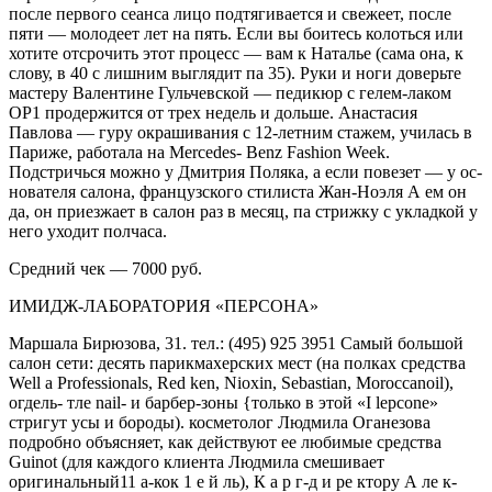
после первого сеанса лицо подтягивается и свежеет, после
пяти — молодеет лет на пять. Если вы боитесь колоться или
хотите отсро­чить этот процесс — вам к Наталье (сама она, к
слову, в 40 с лишним выглядит па 35). Руки и ноги доверьте
мастеру Валентине Гульчевской — педикюр с ге­лем-лаком
ОР1 продержится от трех недель и дольше. Анастасия
Павлова — гуру окрашивания с 12-летним стажем, училась в
Париже, работала на Mercedes- Benz Fashion Week.
Подстричься можно у Дмитрия Поляка, а если повезет — у ос­
нователя салона, французского стилиста Жан-Ноэля А ем он
да, он приезжает в са­лон раз в месяц, па стрижку с укладкой у
него уходит полчаса.
Средний чек — 7000 руб.
ИМИДЖ-ЛАБОРАТОРИЯ «ПЕРСОНА»
Маршала Бирюзова, 31. тел.: (495) 925 3951 Самый большой
салон сети: десять парикмахерских мест (на полках средства
Well a Professionals, Red ken, Nioxin, Sebastian, Moroccanoil),
огдель- тле nail- и барбер-зоны {только в этой «I lepcone»
стригут усы и бороды). кос­метолог Людмила Оганезова
подробно объясняет, как действуют ее любимые средства
Guinot (для каждого клиента Людмила смешивает
оригинальный11 а-кок 1 е й ль), К а р г-д и ре ктору А ле к-