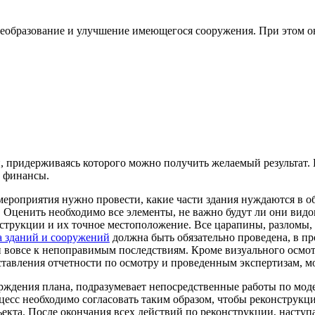
еобразование и улучшение имеющегося сооружения. При этом он
ан, придерживаясь которого можно получить желаемый результат
и финансы.
мероприятия нужно провести, какие части здания нуждаются в о
. Оценить необходимо все элементы, не важно будут ли они вид
нструкции и их точное местоположение. Все царапины, разломы,
а зданий и сооружений
должна быть обязательно проведена, в п
ли вовсе к непоправимым последствиям. Кроме визуального осмо
ставления отчетности по осмотру и проведенным экспертизам, м
ждения плана, подразумевает непосредственные работы по модер
сс необходимо согласовать таким образом, чтобы реконструкци
екта. После окончания всех действий по реконструкции, насту