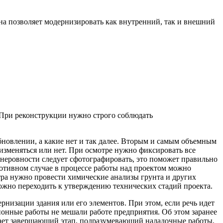
а позволяет модернизировать как внутренний, так и внешний
. При реконструкции нужно строго соблюдать
бновлении, а какие нет и так далее. Вторым и самым объемным
оизменяться или нет. При осмотре нужно фиксировать все
 неровности следует сфотографировать, это поможет правильно
ротивном случае в процессе работы над проектом можно
тра нужно провести химические анализы грунта и других
ожно переходить к утверждению технических стадий проекта.
низации здания или его элементов. При этом, если речь идет
онные работы не мешали работе предприятия. Об этом заранее
пает завершающий этап, подразумевающий наладочные работы,