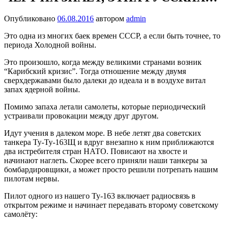
Опубликовано
06.08.2016
автором
admin
Это одна из многих баек времен СССР, а если быть точнее, то
периода Холодной войны.
Это произошло, когда между великими странами возник
“Карибский кризис”. Тогда отношение между двумя
сверхдержавами было далеки до идеала и в воздухе витал
запах ядерной войны.
Помимо запаха летали самолеты, которые периодический
устраивали провокации между друг другом.
Идут учения в далеком море. В небе летят два советских
танкера Ту-Ту-163Щ и вдруг внезапно к ним приближаются
два истребителя стран НАТО. Повисают на хвосте и
начинают наглеть. Скорее всего приняли наши танкеры за
бомбардировщики, а может просто решили потрепать нашим
пилотам нервы.
Пилот одного из нашего Ту-163 включает радиосвязь в
открытом режиме и начинает передавать второму советскому
самолёту: