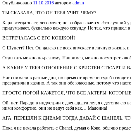
Опубликовано
11.10.2016
автором
admin
ТЫ СКАЗАЛА, ЧТО ОН ТЕБЯ УЧИТ. ЧЕМУ?
Карл всегда знает, чего хочет, не разбрасывается. Это лучший
при­думывает, буквально каждую секунду. Не так, что пришел в
ВСТРЕЧАЛАСЬ С ЕГО КОШКОЙ?
С Шупетт? Нет. Он далеко не всех впускает в лич­ную жизнь, и
Отдыхать можно по-разному. Например, можно посмотреть л
А КАКИЕ У ТЕБЯ ОТНОШЕНИЯ С КРИСТЕН СТЮАРТ И В
Нас снимали в разные дни, но время от времени судьба сводит 
пре­вратили в казино. А так они обе классные, пото­му что нас
ПРОСТО ПОРОЙ КАЖЕТСЯ, ЧТО ВСЕ АКТЕРЫ, КОТОРЫ
Ой, нет. Паради в индустрии с двенадцати лет, я с детства ею
ними комфортно, они не ведут себя как… Мадонна!
АГА, ПЕРЕШЛИ К ДИВАМ! ТОГДА ДАВАЙ О ШАНЕЛЬ. ЧТ
Пока я не начала работать с Chanel, думая о Коко, обычно пред