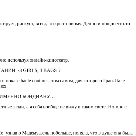
нтирует, рискует, всегда открыт новому. Денно и нощно что-то
жно используя онлайн-кинотеатр.
ИИ ~3 GIRLS, 3 BAGS-?
 в показе haute couture—том самом, для которого Гран-Пале
нюх.
ЮТ ИМЕННО БОНДИАНУ…
тные люди, а я себя вообще не вижу в таком свете. Но мне с
Но, узнав о Маде­муазель побольше, поняла, что в душе она была