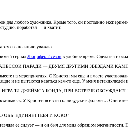
 урок для любого художника. Кроме того, он постоянно экспериме
 студию, поработал — и хватит.
 я эту его позицию уважаю.
юбимый сериал
Люцифер 2 сезон
в удобное время. Сделать это мо
АНЕС­СОЙ ПАРАДИ — ДВУМЯ ДРУГИМИ ЗВЕЗДАМИ КАМПАН
вместе на мероприятиях. С Кри­стен мы еще и вместе участвовали
тоящие и не пытаются казаться кем-то еще. У меня натакихлюдей 
Е ИГРА­ЛИ ДЖЕЙМСА БОНДА, ПРИ ВСТРЕЧЕ ОБСУЖДА
 восхищаюсь. У Кристен все эти гол­ливудские фильмы… Они извес
О ОБЪ- ЕДИНЯЕТТЕБЯ И КОКО?
ставляла ее силуэт — и он был для меня образцом элегантности. 