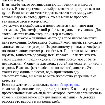
мягкие пуфы.
В антикафе часто организовываются тренинги и мастре-
классы. Вы всегда сможете выбрать тот, что придется вам по
душе. Если вы сами можете делать что-то своими руками и
готовы научить этому других, то вы можете провести
вантикафе свой мастер класс.
Тут можно и поработать, и подготовится к занятиям или
экзаменам. Для комфортной работы созданы все условия. Для
этого имеется компьютер, принтер и сканер.
Также антикафе – отличное место для того чтобы отметить
день рождения. Собравшись большой компанией, вы сможете
заняться всем, чем угодно. По-домашнему уютная атмосфера
позволит вашим гостям расслабиться. При этом вы можете
шуметь, танцевать до упаду, петь караоке. Если же затеять
такой шумный праздник дома, то ваши соседи могут быть
недовольны. Угощение для своих гостей вы можете принести
из дома. В антикафе это абсолютно не возбраняется. Это
станет еще одним плюсом, ведь приготовив еду
самостоятельно, вы можете быть абсолютно уверенны в ее
качестве.
Если вы хотите организовать
детский праздник
,
то антикафе вполне подойдет и для этого. К вашим услугам
профессиональная команда аниматоров, готовая организовать
яркое и незабываемое шоу для ваших малышей. А детская
радость это радость и их родителей.