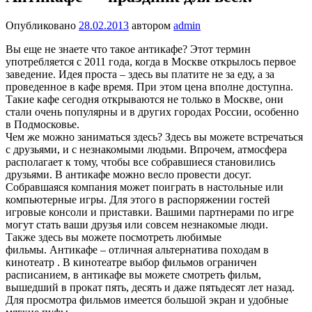
Опубликовано
28.02.2013
автором
admin
Вы еще не знаете что такое антикафе? Этот термин
употребляется с 2011 года, когда в Москве открылось первое
заведение. Идея проста – здесь вы платите не за еду, а за
проведенное в кафе время. При этом цена вполне доступна.
Такие кафе сегодня открываются не только в Москве, они
стали очень популярны и в других городах России, особенно
в Подмосковье.
Чем же можно заниматься здесь? Здесь вы можете встречаться
с друзьями, и с незнакомыми людьми. Впрочем, атмосфера
располагает к тому, чтобы все собравшиеся становились
друзьями. В антикафе можно весло провести досуг.
Собравшаяся компания может поиграть в настольные или
компьютерные игры. Для этого в распоряжении гостей
игровые консоли и приставки. Вашими партнерами по игре
могут стать ваши друзья или совсем незнакомые люди.
Также здесь вы можете посмотреть любимые
фильмы. Антикафе – отличная альтернатива походам в
кинотеатр . В кинотеатре выбор фильмов ограничен
расписанием, в антикафе вы можете смотреть фильм,
вышедший в прокат пять, десять и даже пятьдесят лет назад.
Для просмотра фильмов имеется большой экран и удобные