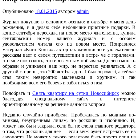
Опубликовано
18.01.2015
автором
admin
Журнал покупаю в основном осе­нью: в октябре у меня день
рождения, и я делаю себе небольшие приятные по­дарки. В
конце сентября переехала на по­вое место жительства, купила
сентябрь­ский номер вашего журнала и с особым
удовольствием читала его на новом ме­сте. Понравился
материал «Кинг Конго»: автор так живописно и увлекательно
рас­сказы вает о своем путешествии и встре- че с гориллами,
что мне показалось, что и я сама там побывала.
До чего много­
образен и уникален наш мир, не перестаю удивляться. А с
друг ой стороны, это 200 лет Iтазад от 1 был огромегi, а сейчас
стал таким невероятно маленьким и хрупким, и так
необходимо всем его беречь и заботиться о нем.
Подобрать и
Снять квартиру на сутки Новосибирск
можно
благодаря специальному сайту в интернете
ориентированному на решение данного вопроса.
Недавно случайно приобрела. Пробежалась по модным но­
винкам, безупречным лицам, по ро­скоши и изобилию. И,
может, так бы и закрыла, если бы не слова главного редактора
о том, что роскошь для нее — если муж будет встречать ее из
аэропорта. Не может у такого редак­тора быть просто один из