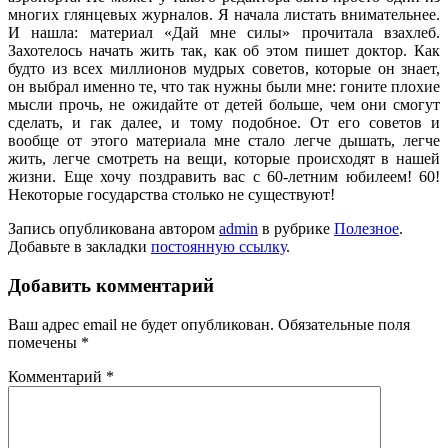
многих глян­цевых журналов. Я начала листать вни­мательнее.
И нашла: материал «Дай мне силы» прочитала взахлеб.
Захоте­лось начать жить так, как об этом пи­шет доктор. Как
будто из всех миллионов мудрых советов, которые он знает,
он выбрал именно те, что так нужны были мне: гоните плохие
мысли прочь, не ожидайте от детей больше, чем они смогут
сделать, и гак далее, и тому подобное. От его советов и
вообще от этого материала мне стало легче дышать, легче
жить, легче смотреть на вещи, которые про­исходят в нашей
жизни. Еще хочу поздравить вас с 60-лет­ним юбилеем! 60!
Некоторые государ­ства столько не существуют!
Запись опубликована автором
admin
в рубрике
Полезное
.
Добавьте в закладки
постоянную ссылку
.
Добавить комментарий
Ваш адрес email не будет опубликован.
Обязательные поля
помечены
*
Комментарий
*