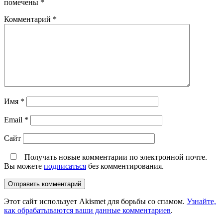
помечены
*
Комментарий
*
Имя
*
Email
*
Сайт
Получать новые комментарии по электронной почте.
Вы можете
подписаться
без комментирования.
Этот сайт использует Akismet для борьбы со спамом.
Узнайте,
как обрабатываются ваши данные комментариев
.