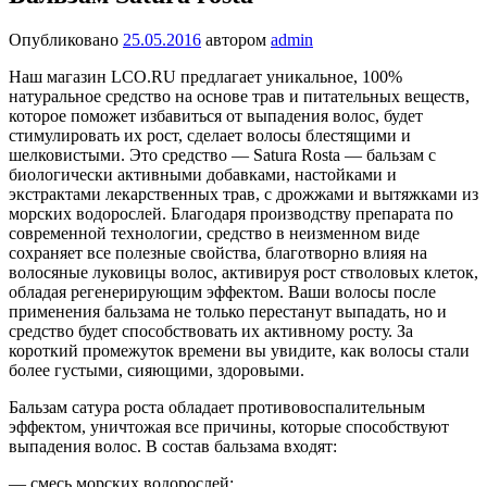
Опубликовано
25.05.2016
автором
admin
Наш магазин LCO.RU предлагает уникальное, 100%
натуральное средство на основе трав и питательных веществ,
которое поможет избавиться от выпадения волос, будет
стимулировать их рост, сделает волосы блестящими и
шелковистыми. Это средство — Satura Rosta — бальзам с
биологически активными добавками, настойками и
экстрактами лекарственных трав, с дрожжами и вытяжками из
морских водорослей. Благодаря производству препарата по
современной технологии, средство в неизменном виде
сохраняет все полезные свойства, благотворно влияя на
волосяные луковицы волос, активируя рост стволовых клеток,
обладая регенерирующим эффектом. Ваши волосы после
применения бальзама не только перестанут выпадать, но и
средство будет способствовать их активному росту. За
короткий промежуток времени вы увидите, как волосы стали
более густыми, сияющими, здоровыми.
Бальзам сатура роста обладает противовоспалительным
эффектом, уничтожая все причины, которые способствуют
выпадения волос. В состав бальзама входят:
— смесь морских водорослей;