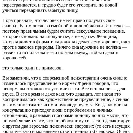
перестраивается, и трудно будет его уговорить по новой
учиться переваривать забытую пищу.
Пора признать, что человек имеет право получать свое
счастье. В том числе в семейной и личной жизни. И в сексе —
поэтому правильным будем считать сексуальное поведение,
которое основано на «получить», а не «дать». Женщина,
которая живет в формате «я должна сделать ему хорошо», идет
против законов природы. Ничего она мужчине не должна —
разве что использовать его по-максимуму, чтобы сделать
хорошо себе.
это только один из примеров.
Вы заметили, что в современной психотерапии очень сильно
изменилось представление о норме? Фрейд говорил, что
ненормально только отсутствие секса. Все остальное — дело
вкуса. В его время и даже каких-то двадцать лет назад это
воспринималось как художественное преувеличение, а сейчас
мы именно этим тезисом и руководствуемся. Когда ко мне на
консультацию приходят люди с проблемами в личных
отношениях, я разными способами доношу до них мысль, что
нормой является все, что по обоюдному согласию делают друг
с другом два взрослых психически здоровых (то есть несущих
юридическую и моральную ответственность) человека. Очень