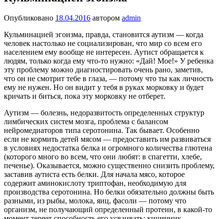
Опубликовано
18.04.2016
автором
admin
Кульминацией эгоизма, правда, становится аутизм — когда
человек настолько не социализирован, что мир со всем его
населением ему вообще не интересен. Аутист обращается к
людям, только когда ему что-то нужно: «Дай! Мое!» У ребенка
эту проблему можно диагностировать очень рано, заметив,
что он не смотрит тебе в глаза, — потому что ты как личность
ему не нужен. Но он видит у тебя в руках морковку и будет
кричать и биться, пока эту морковку не отберет.
Аутизм — болезнь, недоразвитость определенных структур
лимбических систем мозга, проблема с балансом
нейромедиаторов типа серотонина. Так бывает. Особенно
если не кормить детей мясом — предоставить им развиваться
в условиях недостатка белка и огромного количества глютена
(которого много во всем, что они любят: в спагетти, хлебе,
печенье). Оказывается, можно существенно снизить проблему,
заставив аутиста есть белки. Для начала мясо, которое
содержит аминокислоту триптофан, необходимую для
производства серотонина. Но белки обязательно должны быть
разными, из рыбы, молока, яиц, фасоли — потому что
организм, не получающий определенный протеин, в какой-то
момент теряет способность его усваивать: кишечник