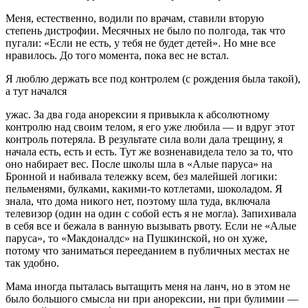
Меня, естественно, водили по врачам, ставили вторую
степень дистрофии. Ме­сячных не было по полгода, так что
пуга­ли: «Если не есть, у тебя не будет детей». Но мне все
нравилось. До того момента, пока вес не встал.
Я люблю держать все под контролем (с рождения была такой),
а тут начался
ужас. За два года анорексии я привык­ла к абсолютному
контролю над своим телом, я его уже любила — и вдруг этот
контроль потеряла. В результате сила воли дала трещину, я
начала есть, есть и есть. Тут же возненавидела тело за то, что
оно набирает вес. После школы шла в «Алые паруса» на
Бронной и набивала тележку всем, без малейшей логики:
пель­менями, булками, какими-то котлетами, шоколадом. Я
знала, что дома никого нет, поэтому шла туда, включала
телевизор (один на один с собой есть я не могла). Запихивала
в себя все и бежала в ванную вызывать рвоту. Если не «Алые
паруса», то «Макдоналдс» на Пушкинской, но он хуже,
потому что заниматься перееданием в публичных местах не
так удобно.
Мама иногда пыталась вытащить меня на ланч, но в этом не
было большого смыс­ла ни при анорексии, ни при булимии —