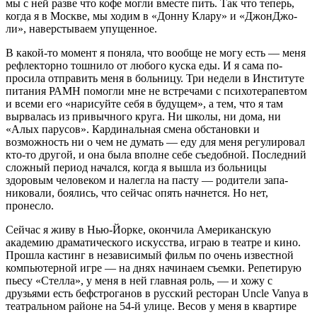
мы с ней разве что кофе могли вместе пить. Так что теперь,
когда я в Москве, мы ходим в «Донну Клару» и «ДжонДжо-
ли», наверстываем упущенное.
В какой-то момент я поняла, что во­обще не могу есть — меня
рефлекторно тошнило от любого куска еды. И я сама по­
просила отправить меня в больницу. Три недели в Институте
питания РАМН помог­ли мне не встречами с психотерапевтом
и всеми его «нарисуйте себя в будущем», а тем, что я там
вырвалась из привычно­го круга. Ни школы, ни дома, ни
«Алых парусов». Кардинальная смена обстанов­ки и
возможность ни о чем не думать — еду для меня регулировал
кто-то другой, и она была вполне себе съедобной. По­следний
сложный период начался, когда я вышла из больницы
здоровым челове­ком и налегла на пасту — родители запа­
никовали, боялись, что сейчас опять нач­нется. Но нет,
пронесло.
Сейчас я живу в Нью-Йорке, окончи­ла Американскую
академию драматиче­ского искусства, играю в театре и кино.
Прошла кастинг в независимый фильм по очень известной
компьютерной игре — на днях начинаем съемки. Репетирую
пье­су «Стелла», у меня в ней главная роль, — и хожу с
друзьями есть бефстроганов в русский ресторан Uncle Vanya в
театраль­ном районе на 54-й улице. Весов у меня в квартире