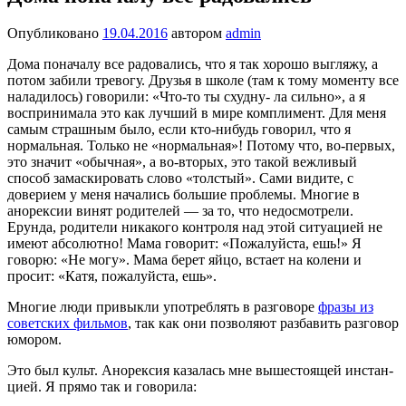
Опубликовано
19.04.2016
автором
admin
Дома поначалу все радовались, что я так хорошо выгляжу, а
потом забили тревогу. Друзья в школе (там к тому моменту все
наладилось) говорили: «Что-то ты схудну- ла сильно», а я
воспринимала это как луч­ший в мире комплимент. Для меня
самым страшным было, если кто-нибудь говорил, что я
нормальная. Только не «нормаль­ная»! Потому что, во-первых,
это значит «обычная», а во-вторых, это такой вежли­вый
способ замаскировать слово «толс­тый». Сами видите, с
доверием у меня начались большие проблемы. Многие в
анорексии винят родителей — за то, что недосмотрели.
Ерунда, родители никакого контроля над этой ситуацией не
имеют абсолютно! Мама говорит: «Пожалуйста, ешь!» Я
говорю: «Не могу». Мама берет яйцо, встает на колени и
просит: «Катя, пожалуйста, ешь».
Многие люди привыкли употреблять в разговоре
фразы из
советских фильмов
, так как они позволяют разбавить разговор
юмором.
Это был культ. Анорексия каза­лась мне вышестоящей инстан­
цией. Я прямо так и говорила: