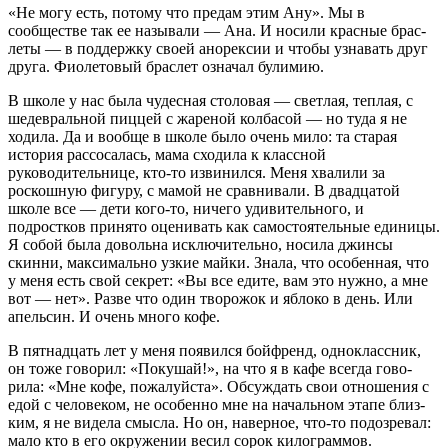
«Не могу есть, потому что пре­дам этим Ану». Мы в
сообществе так ее называли — Ана. И носили красные брас­
леты — в поддержку своей анорексии и чтобы узнавать друг
друга. Фиолето­вый браслет означал булимию.
В школе у нас была чудесная столовая — светлая, теплая, с
шедевральной пиццей с жареной колбасой — но туда я не
ходила. Да и вообще в школе было очень мило: та старая
история рассосалась, мама схо­дила к классной
руководительнице, кто-то извинился. Меня хвалили за
роскошную фигуру, с мамой не сравнивали. В двадца­той
школе все — дети кого-то, ничего уди­вительного, и
подростков принято оценивать как самостоятельные единицы.
Я со­бой была довольна исключительно, но­сила джинсы
скинни, максимально узкие майки. Знала, что особенная, что
у меня есть свой секрет: «Вы все едите, вам это нужно, а мне
вот — нет». Разве что один творожок и яблоко в день. Или
апельсин. И очень много кофе.
В пятнадцать лет у меня появился бой­френд, одноклассник,
он тоже говорил: «Покушай!», на что я в кафе всегда гово­
рила: «Мне кофе, пожалуйста». Обсуж­дать свои отношения с
едой с человеком, не особенно мне на начальном этапе близ­
ким, я не видела смысла. Но он, наверное, что-то подозревал:
мало кто в его окруже­нии весил сорок килограммов.