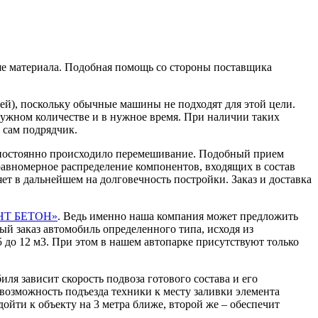
ше материала. Подобная помощь со стороны поставщика
й), поскольку обычные машины не подходят для этой цели.
нужном количестве и в нужное время. При наличии таких
 сам подрядчик.
, постоянно происходило перемешивание. Подобный прием
равномерное распределение компонентов, входящих в состав
ет в дальнейшем на долговечность постройки. Заказ и доставка
НТ БЕТОН»
. Ведь именно наша компания может предложить
й заказ автомобиль определенного типа, исходя из
5 до 12 м3. При этом в нашем автопарке присутствуют только
я зависит скорость подвоза готового состава и его
евозможность подъезда техники к месту заливки элемента
дойти к объекту на 3 метра ближе, второй же – обеспечит