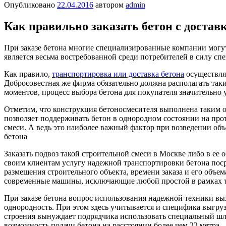
Опубликовано
22.04.2016
автором
admin
Как правильно заказать бетон с достав
При заказе бетона многие специализированные компании могу
является весьма востребованной среди потребителей в силу сп
Как правило,
транспортировка или доставка бетона
осуществля
Добросовестная же фирма обязательно должна располагать так
моментов, процесс выбора бетона для покупателя значительно 
Отметим, что конструкция бетоносмесителя выполнена таким 
позволяет поддерживать бетон в однородном состоянии на про
смеси. А ведь это наиболее важный фактор при возведении объ
бетона
Заказать подвоз такой строительной смеси в Москве либо в ее 
своим клиентам услугу надежной транспортировки бетона пос
размещения строительного объекта, времени заказа и его объе
современные машины, исключающие любой простой в рамках т
При заказе бетона вопрос использования надежной техники вых
однородность. При этом здесь учитывается и специфика выгруз
строения вынуждает подрядчика использовать специальный ш
возможность подачи бетона на расстоянии более чем 22 метра.