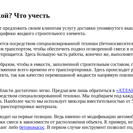
кой? Что учесть
т предложить своим клиентам услугу доставки упомянутого вы
ецифики жидкого строительного элемента.
ется посредством специализированной техники (бетоносмесителе
им транспортом, чтобы обеспечить подвоз оговоренной смеси в 
упрощается. Здесь большую часть работы, конечно же, выполняет
образом, чтобы в емкости, заполненной строительным составом
тяжении всего времени его транспортировки. Здесь происходит 
екта, так как качество перемешанной жидкости напрямую повлия
области достаточно легко. Предлагаем лишь обратиться в
«АТЛА
редством специализированной техники. Мы подбираем под кажды
ма. Наиболее часто мы использует миксеры вместительностью от 
ранспортировки материала.
одит на первые позиции. Ведь именно от модификации автомобил
ки смеси в зависимости от расположения объекта. К примеру, н
ланг либо
бетононасос
. В первом случае инструмент позволит по