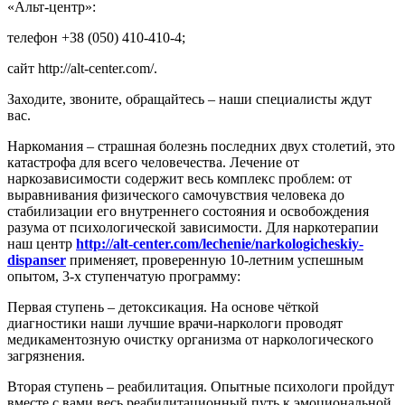
«Альт-центр»:
телефон +38 (050) 410-410-4;
сайт http://alt-center.com/.
Заходите, звоните, обращайтесь – наши специалисты ждут
вас.
Наркомания – страшная болезнь последних двух столетий, это
катастрофа для всего человечества. Лечение от
наркозависимости содержит весь комплекс проблем: от
выравнивания физического самочувствия человека до
стабилизации его внутреннего состояния и освобождения
разума от психологической зависимости. Для наркотерапии
наш центр
http://alt-center.com/lechenie/narkologicheskiy-
dispanser
применяет, проверенную 10-летним успешным
опытом, 3-х ступенчатую программу:
Первая ступень – детоксикация. На основе чёткой
диагностики наши лучшие врачи-наркологи проводят
медикаментозную очистку организма от наркологического
загрязнения.
Вторая ступень – реабилитация. Опытные психологи пройдут
вместе с вами весь реабилитационный путь к эмоциональной