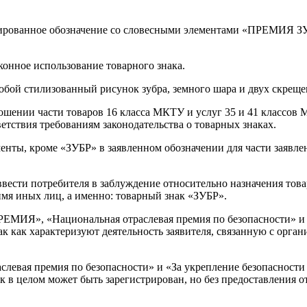
ированное обозначение со словесными элементами «ПРЕМИЯ ЗУБ
конное использование товарного знака.
собой стилизованный рисунок зубра, земного шара и двух скрещ
ении части товаров 16 класса МКТУ и услуг 35 и 41 классов 
ветствия требованиям законодательства о товарных знаках.
енты, кроме «ЗУБР» в заявленном обозначении для части заявле
ввести потребителя в заблуждение относительно назначения това
имя иных лиц, а именно: товарный знак «ЗУБР».
РЕМИЯ», «Национальная отраслевая премия по безопасности» и 
к как характеризуют деятельность заявителя, связанную с орган
левая премия по безопасности» и «За укрепление безопасност
к в целом может быть зарегистрирован, но без предоставления