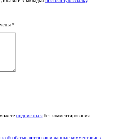
. Добавьте в закладки
постоянную ссылку
.
ечены
*
 можете
подписаться
без комментирования.
как обрабатываются ваши данные комментариев
.