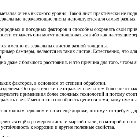
еталла очень высокого уровня. Такой лист практически не подв
еркальные нержавеющие листы используются для самых разных 
природных и погодных факторов и способны сохранять свой при
бности отражать они могут использоваться либо как настоящие з
ется именно из зеркальных листов разной толщины.
пример бамперы, делаются из таких листов. Естественно, что дл
й.
но даже с большого расстояния, и это причина для того, чтобы 
льких факторов, в основном от степени обработки.
зделием. Он практически не отражает свет и тем более не отра
результате применения более сложных технологий и потому стоит
тражать свет. Именно эта способность ценится теми, кому нужны
евосходным зеркалом и стоит ещё дороже, потому что требует 
еляться ещё и размером листа и маркой стали, из которой он от
я устойчивость к коррозии и другие полезные свойства.