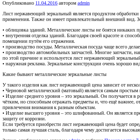
Опубликовано
11.04.2016
автором
admin
Лист нержавеющий зеркальный является продуктом обработки м
применения. Также он имеет привлекательный внешний вид. З
• облицовка зданий. Металлические листы не боятся никаких 
• внутренняя отделка зданий. Благодаря своей красоте и спосо
помещении путём его отражения.
• производство посуды. Металлическая посуда чаще всего дела
• производство автомобильных запчастей. Многие запчасти, на
по этой причине и используется лист нержавеющий зеркальны
• наружная реклама. Зеркальные конструкции очень хорошо вид
Какие бывают металлические зеркальные листы
У такого изделия как лист нержавеющий цена зависит от неско
• Черновой металлический (матовый) является самым простым и
• Изделие среднего уровня – это зеркальный. Он получается в 
чётким, но способным отражать предметы и, что ещё важнее, о
привлечения внимания к разным объектам.
• Изделие высшего уровня – это шлифованный. Он является пр
защиту от коррозии.
Если требуется приобрести лист нержавеющий цена будет опред
только самая лучшая сталь, благодаря чему достигается высока