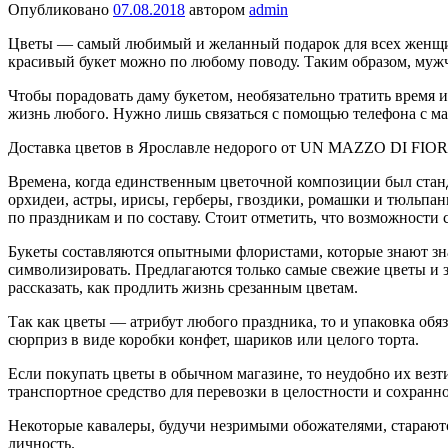
Опубликовано
07.08.2018
автором
admin
Цветы — самый любимый и желанный подарок для всех женщин 
красивый букет можно по любому поводу. Таким образом, мужч
Чтобы порадовать даму букетом, необязательно тратить время 
жизнь любого. Нужно лишь связаться с помощью телефона с маг
Доставка цветов в Ярославле недорого от UN MAZZO DI FIORI 
Времена, когда единственным цветочной композиции был станда
орхидеи, астры, ирисы, герберы, гвоздики, ромашки и тюльпан
по праздникам и по составу. Стоит отметить, что возможности
Букеты составляются опытными флористами, которые знают знач
символизировать. Предлагаются только самые свежие цветы и 
рассказать, как продлить жизнь срезанным цветам.
Так как цветы — атрибут любого праздника, то и упаковка обяз
сюрприз в виде коробки конфет, шариков или целого торта.
Если покупать цветы в обычном магазине, то неудобно их ве
транспортное средство для перевозки в целостности и сохранно
Некоторые кавалеры, будучи незримыми обожателями, стараютс
личность.