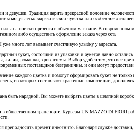
и девушек. Традиция дарить прекрасной половине человечества
ины могут легко выразить свои чувства или особенное отношен
и силы на поиски презента в обычном магазине. В современном 
азином либо осуществить оформление заказа через сеть.
уже много лет вызывает счастливую улыбку у адресата.
ртный букет, состоящий из упаковки и букетов давно остались 
ы, лилии, ромашки, хризантемы. Выбор удобен тем, что все цве
 современных поставщиков безграничны, и они могут предостави
ение каждого цветка и помогут сформировать букет не только п
зелень, из которых составляют красочные композиции, дополня
ана быть нарядной. Вы можете выбрать цветы в шляпной коробке, 
зти в общественном транспорте. Курьеры UN MAZZO DI FIORI ра
сти.
я преподносить презент инкогнито. Благодаря службе доставки