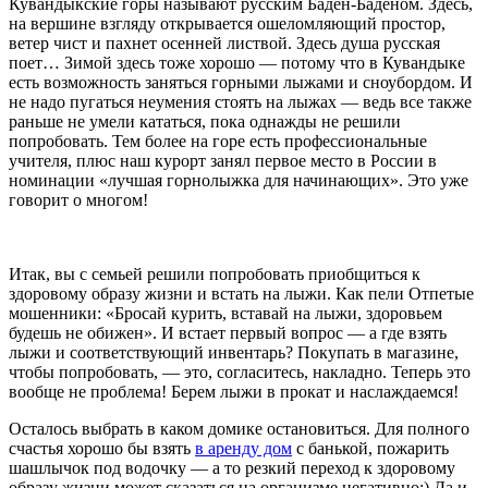
Кувандыкские горы называют русским Баден-Баденом. Здесь,
на вершине взгляду открывается ошеломляющий простор,
ветер чист и пахнет осенней листвой. Здесь душа русская
поет… Зимой здесь тоже хорошо — потому что в Кувандыке
есть возможность заняться горными лыжами и сноубордом. И
не надо пугаться неумения стоять на лыжах — ведь все также
раньше не умели кататься, пока однажды не решили
попробовать. Тем более на горе есть профессиональные
учителя, плюс наш курорт занял первое место в России в
номинации «лучшая горнолыжка для начинающих». Это уже
говорит о многом!
Итак, вы с семьей решили попробовать приобщиться к
здоровому образу жизни и встать на лыжи. Как пели Отпетые
мошенники: «Бросай курить, вставай на лыжи, здоровьем
будешь не обижен». И встает первый вопрос — а где взять
лыжи и соответствующий инвентарь? Покупать в магазине,
чтобы попробовать, — это, согласитесь, накладно. Теперь это
вообще не проблема! Берем лыжи в прокат и наслаждаемся!
Осталось выбрать в каком домике остановиться. Для полного
счастья хорошо бы взять
в аренду дом
с банькой, пожарить
шашлычок под водочку — а то резкий переход к здоровому
образу жизни может сказаться на организме негативно;) Да и