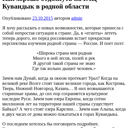
Кувандык в родной области
Опубликовано
23.10.2015
автором
admin
Я хочу рассказать о новых возможностях, которые принесла с
собой непростая ситуация в стране. Да, в «египты» лететь
теперь дорого, но перед россиянами встает прекрасная
перспектива изучения родной страны — России. И поет поэт:
«Широка страна моя родная
Много в ней лесов, полей и рек
Я другой такой страны не знаю
Где так вольно дышит человек.»
Зачем нам Дунай, когда за окном протекает Урал? Когда на
великой реке Волге стоят такие великие города, как Кострома,
Тверь, Нижний Новгород, Казань… В них возвышаются
старинные храмы, до сих пор сохраняется культурное
наследие Руси. Зачем нам озера Европы, когда сотни
миллионов лет на территории нашей страны существует
Байкал? А чего стоят озера Карелии… Зачем нам Альпы, когда
в двух часах от дома можно покататься в горах Кувандыка.
О последнем хотелось бы поговорить подробнее.