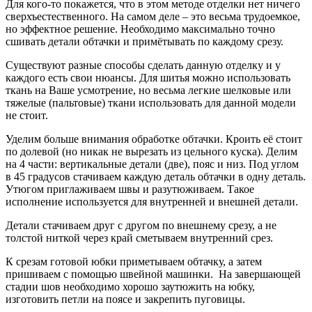
Для кого-то покажется, что в этом методе отделки нет ничего
сверхъестественного. На самом деле – это весьма трудоемкое,
но эффектное решение. Необходимо максимально точно
сшивать детали обтачки и примётывать по каждому срезу.
Существуют разные способы сделать данную отделку и у
каждого есть свои нюансы. Для шитья можно использовать
ткань на Ваше усмотрение, но весьма легкие шелковые или
тяжелые (пальтовые) ткани использовать для данной модели
не стоит.
Уделим больше внимания обработке обтачки. Кроить её стоит
по долевой (но никак не вырезать из цельного куска). Делим
на 4 части: вертикальные детали (две), пояс и низ. Под углом
в 45 градусов стачиваем каждую деталь обтачки в одну деталь.
Утюгом приглаживаем швы и разутюживаем. Такое
исполнение используется для внутренней и внешней детали.
Детали стачиваем друг с другом по внешнему срезу, а не
толстой ниткой через край сметываем внутренний срез.
К срезам готовой юбки приметываем обтачку, а затем
пришиваем с помощью швейной машинки. На завершающей
стадии шов необходимо хорошо заутюжить на юбку,
изготовить петли на поясе и закрепить пуговицы.