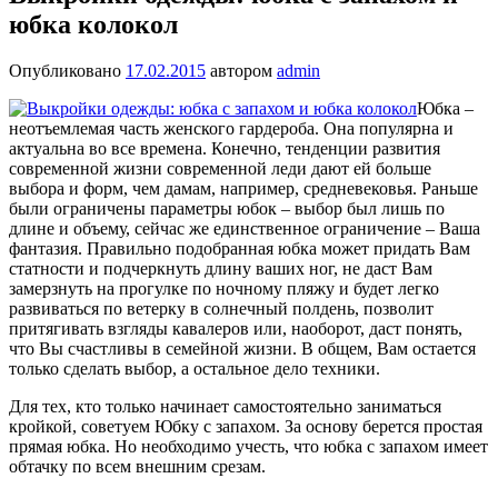
юбка колокол
Опубликовано
17.02.2015
автором
admin
Юбка –
неотъемлемая часть женского гардероба. Она популярна и
актуальна во все времена. Конечно, тенденции развития
современной жизни современной леди дают ей больше
выбора и форм, чем дамам, например, средневековья. Раньше
были ограничены параметры юбок – выбор был лишь по
длине и объему, сейчас же единственное ограничение – Ваша
фантазия. Правильно подобранная юбка может придать Вам
статности и подчеркнуть длину ваших ног, не даст Вам
замерзнуть на прогулке по ночному пляжу и будет легко
развиваться по ветерку в солнечный полдень, позволит
притягивать взгляды кавалеров или, наоборот, даст понять,
что Вы счастливы в семейной жизни. В общем, Вам остается
только сделать выбор, а остальное дело техники.
Для тех, кто только начинает самостоятельно заниматься
кройкой, советуем Юбку с запахом. За основу берется простая
прямая юбка. Но необходимо учесть, что юбка с запахом имеет
обтачку по всем внешним срезам.