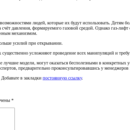
возможностями людей, которые их будут использовать. Детям бол
счёт давления, формируемого газовой средой. Однако газ-лифт с
инным механизмом.
ольше усилий при открывании.
к существенно усложняют проведение всех манипуляций и треб
е лучшие модели, могут оказаться бесполезными в конкретных у
экспертов, предварительно проконсультировавшись у менеджеров
. Добавьте в закладки
постоянную ссылку
.
ечены
*