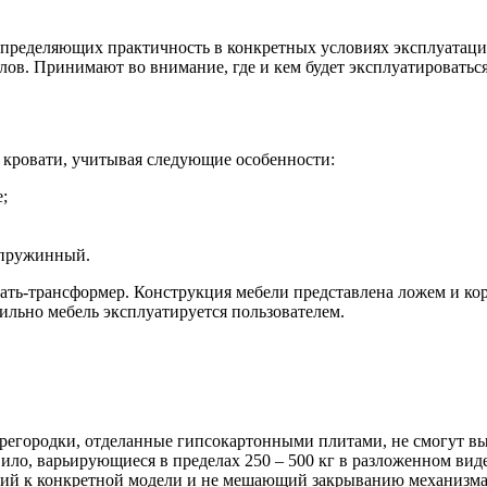
 определяющих практичность в конкретных условиях эксплуатац
ов. Принимают во внимание, где и кем будет эксплуатироваться
кровати, учитывая следующие особенности:
;
 пружинный.
вать-трансформер. Конструкция мебели представлена ложем и 
авильно мебель эксплуатируется пользователем.
перегородки, отделанные гипсокартонными плитами, не смогут вы
ило, варьирующиеся в пределах 250 – 500 кг в разложенном виде
щий к конкретной модели и не мешающий закрыванию механизма