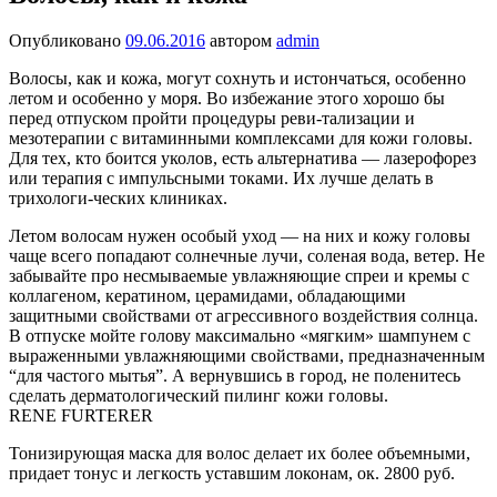
Опубликовано
09.06.2016
автором
admin
Волосы, как и кожа, могут сохнуть и истончаться, особенно
летом и особенно у моря. Во избежание этого хорошо бы
перед отпуском пройти процедуры реви-тализации и
мезотерапии с витаминными комплексами для кожи головы.
Для тех, кто боится уколов, есть альтернатива — лазерофорез
или терапия с импульсными токами. Их лучше делать в
трихологи-ческих клиниках.
Летом волосам нужен особый уход — на них и кожу головы
чаще всего попадают солнечные лучи, соленая вода, ветер. Не
забывайте про несмываемые увлажняющие спреи и кремы с
коллагеном, кератином, церамидами, обладающими
защитными свойствами от агрессивного воздействия солнца.
В отпуске мойте голову максимально «мягким» шампунем с
выраженными увлажняющими свойствами, предназначенным
“для частого мытья”. А вернувшись в город, не поленитесь
сделать дерматологический пилинг кожи головы.
RENE FURTERER
Тонизирующая маска для волос делает их более объемными,
придает тонус и легкость уставшим локонам, ок. 2800 руб.