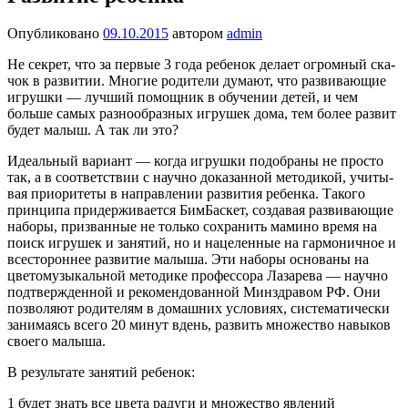
Опубликовано
09.10.2015
автором
admin
Не секрет, что за пер­вые 3 года ребенок делает огромный ска­
чок в развитии. Многие родители думают, что развивающие
игруш­ки — лучший помощник в обучении детей, и чем
больше самых разно­образных игрушек дома, тем более развит
будет малыш. А так ли это?
Идеальный вариант — когда игрушки подо­браны не просто
так, а в соответствии с научно доказанной методикой, учиты­
вая приоритеты в направлении развития ребенка. Такого
принципа придерживается БимБаскет, создавая развивающие
наборы, призванные не только сохранить мамино время на
поиск игру­шек и занятий, но и нацеленные на гармоничное и
всестороннее развитие малыша. Эти наборы основаны на
цветомузыкальной методике про­фессора Лазарева — научно
подтвержденной и рекомендованной Минздравом РФ. Они
позво­ляют родителям в домашних условиях, система­тически
занимаясь всего 20 минут вдень, развить множество навыков
своего малыша.
В результате занятий ребенок:
1 будет знать все цвета радуги и множество явле­ний