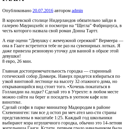
Опубликовано
20.07.2016
автором
admin
В королевской столице Нидерландов обязательно зайди в
галерею Маурицхейс и посмотри на “Щегла” Фабрициуса, в
честь которого назвала свой роман Донна Тартт.
А еще оцени “Девушку с жемчужной сережкой” Вермеера —
она в Гааге встретится тебе не раз на сувенирных лотках. Я
даже привезла резиновую уточку для ванной в образе этой
девушки!
8 евро, 26 мин.
Главная достопримечательность городка — старинный
готический собор Домкерк. Наверх придется взбираться по
узкой винтовой лестнице на высоту 32-этажного дома, но
открывающийся вид стоит того. •Хочешь покататься в
Голландии на лодке? Сделай это в Утрехте: в любом месте
можно сойти на берег и посидеть в уютном кафе или
винотеке.
Сделай селфи в парке миниатюр Мадюродам в районе
Схевенинген: там все д остоп ри меч ател ьно-сти страны
представлены в масштабе 1:25. Каждый год школьники
выбирают мэра игрушечного городка, обычно это 14-летняя
жительница Гааги. Кстати, первым градо начальником была