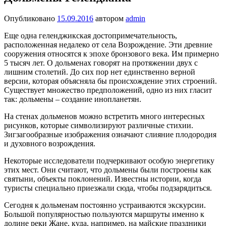
Опубликовано
15.09.2016
автором
admin
Еще одна геленджикская достопримечательность,
расположенная недалеко от села Возрождение. Эти древние
сооружения относятся к эпохе бронзового века. Им примерно
5 тысяч лет. О дольменах говорят на протяжении двух с
лишним столетий. До сих пор нет единственно верной
версии, которая объясняла бы происхождение этих строений.
Существует множество предположений, одно из них гласит
так: дольмены – создание инопланетян.
На стенах дольменов можно встретить много интересных
рисунков, которые символизируют различные стихии.
Зигзагообразные изображения означают слияние плодородия
и духовного возрождения.
Некоторые исследователи подчеркивают особую энергетику
этих мест. Они считают, что дольмены были построены как
святыни, объекты поклонений. Известны истории, когда
туристы специально приезжали сюда, чтобы подзарядиться.
Сегодня к дольменам постоянно устраиваются экскурсии.
Большой популярностью пользуются маршруты именно к
долине реки Жане, куда, например, на майские праздники