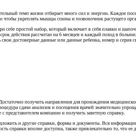
ительный темп жизни отбирает много сил и энергии. Каждое по
го чтобы укреплять мышцы спины и позвоночник растущего орган
и себе простой набор, который включает в себя плавки и шапочк
срок действия рассчитан на 6 месяцев и каждый поход в больн
ь свои достоверные данные или данные ребенка, номер и серия 
 Достаточно получить направления для прохождения медицинско
Процедура сдачи анализов и посещения врачей значительно упро
 с представителем компании и получить заветную справку.
дложить и другие справки, формы и документы. Вся информация
ь справки вполне доступна, также привлекательно то, что ее 