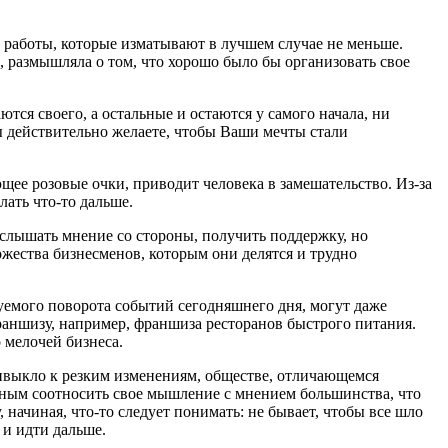
й работы, которые изматывают в лучшем случае не меньше.
, размышляла о том, что хорошо было бы организовать свое
ются своего, а остальные и остаются у самого начала, ни
ы действительно желаете, чтобы Ваши мечты стали
ее розовые очки, приводит человека в замешательство. Из-за
лать что-то дальше.
 услышать мнение со стороны, получить поддержку, но
ожества бизнесменов, которым они делятся и трудно
зуемого поворота событий сегодняшнего дня, могут даже
франшизу, например, франшиза ресторанов быстрого питания.
 мелочей бизнеса.
ривыкло к резким изменениям, обществе, отличающемся
нным соотносить свое мышление с мнением большинства, что
 начиная, что-то следует понимать: не бывает, чтобы все шло
 и идти дальше.