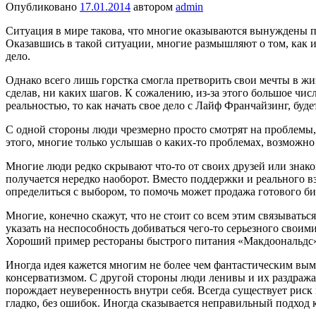
Опубликовано
17.01.2014
автором
admin
Ситуация в мире такова, что многие оказываются вынуждены п
Оказавшись в такой ситуации, многие размышляют о том, как им
дело.
Однако всего лишь горстка смогла претворить свои мечты в жиз
сделав, ни каких шагов. К сожалению, из-за этого большое чи
реальностью, то как начать свое дело с Лайф Франчайзинг, буд
С одной стороны люди чрезмерно просто смотрят на проблемы, 
этого, многие только услышав о каких-то проблемах, возможно
Многие люди редко скрывают что-то от своих друзей или знако
получается нередко наоборот. Вместо поддержки и реального вз
определиться с выбором, то помочь может продажа готового би
Многие, конечно скажут, что не стоит со всем этим связывать
указать на неспособность добиваться чего-то серьезного свои
Хороший пример рестораны быстрого питания «Макдоональдс»,
Иногда идея кажется многим не более чем фантастическим вым
консерватизмом. С другой стороны люди ленивы и их раздража
порождает неуверенность внутри себя. Всегда существует риск 
гладко, без ошибок. Иногда сказывается неправильный подход к