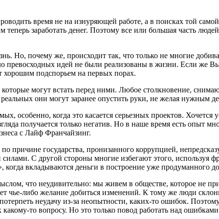
роводить время не на изнуряющей работе, а в поисках той само
 теперь заработать денег. Поэтому все или большая часть людей
нь. Но, почему же, происходит так, что только не многие добива
сло превосходных идей не были реализованы в жизни. Если же В
ет хорошим подспорьем на первых порах.
которые могут встать перед ними. Любое столкновение, снимающ
 реальных они могут заранее опустить руки, не желая нужным де
мых, особенно, когда это касается серьезных проектов. Хочется
гляда получается только негатив. Но в наше время есть опыт мн
знеса с Лайф Франчайзинг.
ся по причине государства, пронизанного коррупцией, непредска
ми силами. С другой стороны многие избегают этого, используя 
 когда вкладываются деньги в построение уже продуманного до
ыслом, что неудивительно: мы живем в обществе, которое не п
ет чье-либо желание добиться изменений. К тому же люди скло
потерпеть неудачу из-за неопытности, каких-то ошибок. Поэтому,
 какому-то вопросу. Но это только повод работать над ошибками