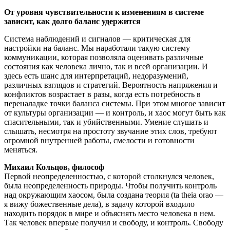
От уровня чувствительности к изменениям в системе
зависит, как долго баланс удержится
Система наблюдений и сигналов — критическая для
настройки на баланс. Мы наработали такую систему
коммуникации, которая позволяла оценивать различные
состояния как человека лично, так и всей организации. И
здесь есть шанс для интерпретаций, недоразумений,
различных взглядов и стратегий. Вероятность напряжения и
конфликтов возрастает в разы, когда есть потребность в
переналадке точки баланса системы. При этом многое зависит
от культуры организации — и контроль, и хаос могут быть как
спасительными, так и убийственными. Умение слушать и
слышать, несмотря на простоту звучание этих слов, требуют
огромной внутренней работы, смелости и готовности
меняться.
Михаил Кольцов, философ
Первой неопределенностью, с которой столкнулся человек,
была неопределенность природы. Чтобы получить контроль
над окружающим хаосом, была создана теория (ta theia orao —
я вижу божественные дела), в задачу которой входило
находить порядок в мире и объяснять место человека в нем.
Так человек впервые получил и свободу, и контроль. Свободу