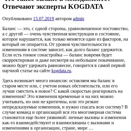
Отвечают эксперты KOGDATA
Опубликовано
15.07.2019
автором
admin
Баланс — это, с одной стороны, уравновешенное постоянство,
а с другой — очень чувственная конструкция и состояние,
которое нарушается, как только меняется один из факторов, на
который он опирается. От уровня чувствительности к
изменениям в системе зависит, как долго баланс удержится.
Если есть тонкое сонастройка — баланс вовремя будет
скорректирован и даже несмотря на небольшое покачивание,
можно будет удержать равновесие, говорится в самой первой
научной статье на сайте
kogdata.ru
.
Здесь возникает много нюансов: оставляем мы баланс в
старом месте или, с учетом новых обстоятельств, или его
лучше сместить в новое? С какой скоростью реагировать на
изменения? Это изменения временные и на них можно
учитывать, но они не критичны, или это резкие
непредсказуемые изменения, и нужно спасать всю систему? В
случае команд и организаций вся эта многомерная система
становится еще более уязвимой: личные вызовы и изменения
как-то взаимодействуют и взаимосвязаны с вызовами и
изменениями в организации, стране, мире …