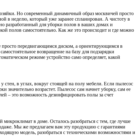
 хозяйки. Но современный динамичный образ москвичей просто
ной в неделю, который уже заранее спланирован. А чистоту в
ьно разработанный для уборки полов в ваших домах и
ркой полов самостоятельно. Как же это происходит и где можно
не просто передвигающимся диском, а ориентирующимся в
 самостоятельное возвращение на базу для подзарядки
томатическом режиме устройство само определяет, какой
стен, в углах, вокруг стоящей на полу мебели. Если пылесос
ки значительно возрастет. Пылесос сам начнет уборку, сам ее
лей – это возможность дезинфицировать полы за счет
 микроклимат в доме. Осталось разобраться с тем, где лучше
родаже. Мы же предлагаем вам эту продукцию с гарантиями
одходящую модель, разобраться с техническими возможностями и