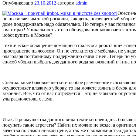
Опубликовано
23.10.2012
автором
admin
Обеспече
не позволяет им такой роскоши, как день, посвященный уборке
доме поддерживать надо обязательно. Но теперь у вас появилс
квартирах! Уникальность этого оборудования заключается в то
irobot купить в Москве?
Техническое оснащение домашнего пылесоса робота впечатляет
пространстве пылесосом. Он не столкнется с мебелью, не упад
благодаря постоянному поддержанию связи с ней. Теперь по уб
способ уборки выбрать для данного рода загрязнений и типа п
Специальные боковые щетки и особое размещение всасывающих 
осуществляет влажную уборку, то вы можете залить в бачок для
закончит. Все, что от вас потребуется – это не забывать опу
ультрафиолетовых ламп.
Итак. Преимущества данного вида техники очевидны: больше св
покупать такие агрегаты? Найти их можно не везде, а оригин
качества по самой низкой цене, а так же с возможностью дост
особенностями, после чего вы сможете долго пользоваться «усл