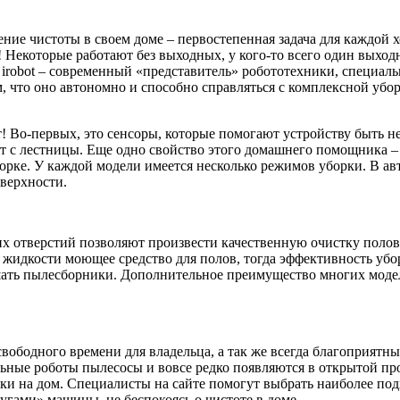
ние чистоты в своем доме – первостепенная задача для каждой
! Некоторые работают без выходных, у кого-то всего один выход
я irobot – современный «представитель» робототехники, специал
м, что оно автономно и способно справляться с комплексной убо
! Во-первых, это сенсоры, которые помогают устройству быть 
ет с лестницы. Еще одно свойство этого домашнего помощника –
орке. У каждой модели имеется несколько режимов уборки. В ав
оверхности.
отверстий позволяют произвести качественную очистку полов у 
 жидкости моющее средство для полов, тогда эффективность убор
стошать пылесборники. Дополнительное преимущество многих моде
ободного времени для владельца, а так же всегда благоприятный
альные роботы пылесосы и вовсе редко появляются в открытой п
авки на дом. Специалисты на сайте помогут выбрать наиболее п
угами» машины, не беспокоясь о чистоте в доме.