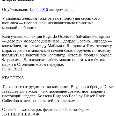
Опубликовано
12.04.2016
автором
admin
У сильных женщин тоже бывают приступы серийного
шопинга — неопасные и исключительно приятные.
молодой любовник
Капсульная коллекция Edgardo Osorio for Salvatore Ferragamo
— дело рук молодого дизайнера Эдгардо Осорио. Эдгардо —
колумбиец, живет между Майами и Лондоном. Ему, человеку
мира, строгой итальянской семьей было поручено по-новому
взглянуть на золотой век Голливуда, который любил и обувал
Феррагамо. Дипломную работу можно оценить и в бутике
марки в Столешниковом переулке.
РОКОВАЯ
КРАСОТКА
Трехлетнее сотрудничество компании Bugaboo и бренда Diesel
завершается, а жаль — их последнее совместное творение
настоящий шедевр. Коляска Bugaboo Bee3 by Diesel: Rock
Collection отделана экокожей с заклепками.
С такой — хоть на рок-фестиваль «Гластонбери»
ЛУННЫЙ ПЕЙЗАЖ