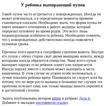
У ребенка выпирающий пупок
Такой пупок часто встречается у новорожденных. Иногда он
может втягиваться, а в определенные моменты времени
становиться плоским. Необходимо знать, что форма пупка не
имеет никакого отношения к работе акушера, который
перерезал пуповину во время родов. Это всего лишь
индивидуальная особенность ребенка. Необходимо помнить,
что у новорожденных действительно иногда появляется
пупковая грыжа.
Причина этого кроется в специфике строения живота. Внутри
его пупок с обеих сторон сжат двумя мышцами живота, между
которыми иногда образуется отверстие. Чаще всего пупок
выпирает наружу если ребенок плачет или напрягается.
Иногда наружу вместе с пупком может выпирать и часть
кишечника. В этом случае не нужно особо волноваться, а
лучше показать ребенка врачу. Паниковать не следует хотя бы
потому, что по мере роста малыша в большинстве случаев эта
проблема исчезает сама, как только мышцы живота укрепятся
в достаточной степени.
Запись опубликована автором
admin
в рубрике
Дети 6
.
Добавьте в закладки
постоянную ссылку
.