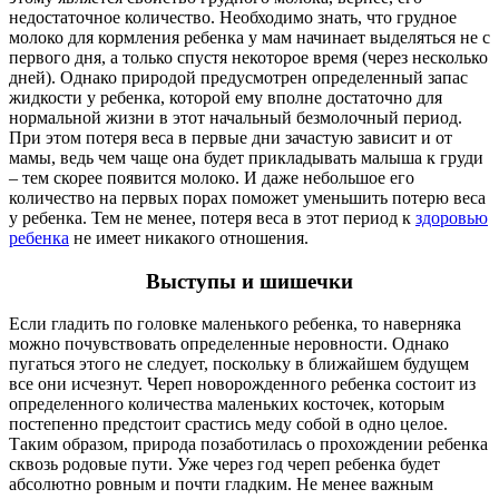
недостаточное количество. Необходимо знать, что грудное
молоко для кормления ребенка у мам начинает выделяться не с
первого дня, а только спустя некоторое время (через несколько
дней). Однако природой предусмотрен определенный запас
жидкости у ребенка, которой ему вполне достаточно для
нормальной жизни в этот начальный безмолочный период.
При этом потеря веса в первые дни зачастую зависит и от
мамы, ведь чем чаще она будет прикладывать малыша к груди
– тем скорее появится молоко. И даже небольшое его
количество на первых порах поможет уменьшить потерю веса
у ребенка. Тем не менее, потеря веса в этот период к
здоровью
ребенка
не имеет никакого отношения.
Выступы и шишечки
Если гладить по головке маленького ребенка, то наверняка
можно почувствовать определенные неровности. Однако
пугаться этого не следует, поскольку в ближайшем будущем
все они исчезнут. Череп новорожденного ребенка состоит из
определенного количества маленьких косточек, которым
постепенно предстоит срастись меду собой в одно целое.
Таким образом, природа позаботилась о прохождении ребенка
сквозь родовые пути. Уже через год череп ребенка будет
абсолютно ровным и почти гладким. Не менее важным