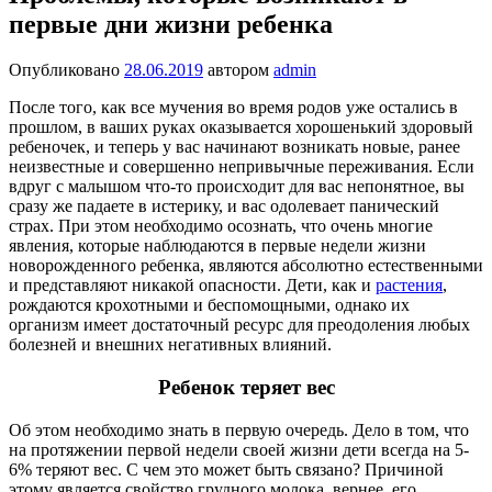
первые дни жизни ребенка
Опубликовано
28.06.2019
автором
admin
После того, как все мучения во время родов уже остались в
прошлом, в ваших руках оказывается хорошенький здоровый
ребеночек, и теперь у вас начинают возникать новые, ранее
неизвестные и совершенно непривычные переживания. Если
вдруг с малышом что-то происходит для вас непонятное, вы
сразу же падаете в истерику, и вас одолевает панический
страх. При этом необходимо осознать, что очень многие
явления, которые наблюдаются в первые недели жизни
новорожденного ребенка, являются абсолютно естественными
и представляют никакой опасности. Дети, как и
растения
,
рождаются крохотными и беспомощными, однако их
организм имеет достаточный ресурс для преодоления любых
болезней и внешних негативных влияний.
Ребенок теряет вес
Об этом необходимо знать в первую очередь. Дело в том, что
на протяжении первой недели своей жизни дети всегда на 5-
6% теряют вес. С чем это может быть связано? Причиной
этому является свойство грудного молока, вернее, его