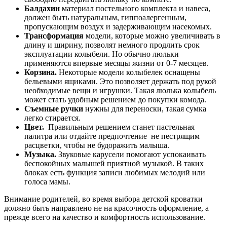
Балдахин
материал постельного комплекта и навеса,
должен быть натуральным, гиппоалергенным,
пропускающим воздух и задерживающим насекомых.
Трансформация
модели, которые можно увеличивать в
длину и ширину, позволят немного продлить срок
эксплуатации колыбели. Но обычно люльки
применяются впервые месяцы жизни от 0-7 месяцев.
Корзина.
Некоторые модели колыбелек оснащены
бельевыми ящиками. Это позволяет держать под рукой
необходимые вещи и игрушки. Такая люлька колыбель
может стать удобным решением до покупки комода.
Съемные ручки
нужны для переноски, такая сумка
легко стирается.
Цвет.
Правильным решением станет пастельная
палитра или отдайте предпочтение не пестрящим
расцветки, чтобы не будоражить малыша.
Музыка.
Звуковые карусели помогают успокаивать
беспокойных малышей приятной музыкой. В таких
блоках есть функция записи любимых мелодий или
голоса мамы.
Внимание родителей, во время выбора детской кроватки
должно быть направлено не на красочность оформление, а
прежде всего на качество и комфортность использование.