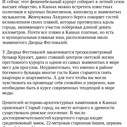
И сейчас этот фешенебельный курорт собирает в летний сезон
высшее общество, в Каннах можно встретить известных
политиков и крупных бизнесменов, кинозвезд и знаменитых
музыкантов. Жемчужина Лазурного берега покоряет гостей
великолепием своих пляжей, которые протянулись вдоль
города, занимающего участок побережья длиной девять
километров. Почти все пляжи в Каннах платные, но есть
и муниципальная пляжная зона, расположенная около
знаменитого Дворца Фестивалей.
У Дворца Фестивалей заканчивается трехкилометровый
бульвар Круазет, давно ставший центром светской жизни
престижного курорта и одним из самых знаменитых в мире
мест для прогулок. Неудивительно, что именно в районе
богемного бульвара многие гости Канн стараются снять
квартиры и апартаменты. А для того чтобы вы могли
чувствовать на променаде себя спокойно и уверенно, вам
необходимо быть в курсе современных тенденций в мире
моды.
Ценителей историко-архитектурных памятников в Каннах
привлекает Старый город, на месте которого в древности
существовало римское поселение. В число
достопримечательностей курортного города входят
средневековый замок, 22-метровая старинная башня, церковь