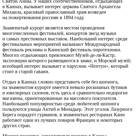
Святой Анны. У наших соотечественников, отдыхающих
в Каннах, вызывает интерес церковь Святого Архангела
Михаила, красивый православный храм возведен
на пожертвования россиян в 1894 году.
Знаменитый курорт является местом проведения
многочисленных фестивалей, концертов звезд музыки
и самых престижных выставок. Наибольший интерес среди
фестивальных мероприятий вызывают Международный
фестиваль рекламы и Каннский фестиваль пиротехники.
Многих отдыхающих привлекают Музей-де-ля-Кастр,
экспозиции которого размещаются в замке, и Морской музей;
всеобщий интерес вызывает и парусник «Нептун», который
стоит в старой гавани.
Отдых в Каннах сложно представить себе без шопинга,
на знаменитом курорте имеется немало роскошных бутиков
и ювелирных салонов, есть здесь и сравнительно недорогие
магазины, ориентированные на массового покупателя.
Наибольшей популярностью среди любителей шопинга
пользуются улицы Антиб и Менадьер. Этот уголок Лазурного
Берега порадует гурманов, в знаменитых ресторанах Канн
работают одни из лучших поваров Франции и некоторых
других стран.
Многие россияне, запланировав поездку в Канны,