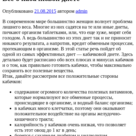
Опубликовано
21.08.2015
автором
admin
В современном мире большинство женщин волнует проблема
лишнего веса. Многие из них садятся на те или иные диеты,
пичкают организм таблетками, или, что еще хуже, морят себя
голодом. А ведь большинство из этих диет так и не приносит
никакого результата, а напротив, вредит обменным процессам,
протекающим в организме. В этой статье речь пойдет об
одной из самых эффективных диет — кабачковой диете. Здесь
детально будет расписано обо всех плюсах и минусах кабачков
и о том, как правильно готовить кабачки, чтобы максимально
сохранить все полезные вещества.
Итак, давайте рассмотрим все положительные стороны
кабачков:
содержание огромного количества полезных витаминов,
которые нормализуют все обменные процессы,
происходящие в организме, и водный баланс организма;
в кабачках много клетчатки, поэтому они оказывают
положительное воздействие на органы желудочно-
кишечного тракта;
калорийность у кабачков очень низкая, что позволяет
есть этот овощ до 1 кг в день;
борется с сахарным диабетом и целлюлитом.