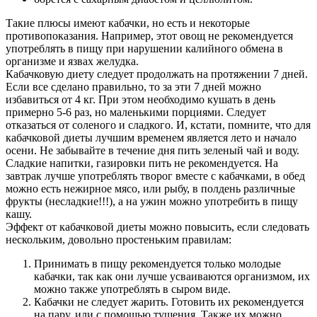
Такие плюсы имеют кабачки, но есть и некоторые
противопоказания. Например, этот овощ не рекомендуется
употреблять в пищу при нарушении калийного обмена в
организме и язвах желудка.
Кабачковую диету следует продолжать на протяжении 7 дней.
Если все сделано правильно, то за эти 7 дней можно
избавиться от 4 кг. При этом необходимо кушать в день
примерно 5-6 раз, но маленькими порциями. Следует
отказаться от соленого и сладкого. И, кстати, помните, что для
кабачковой диеты лучшим временем является лето и начало
осени. Не забывайте в течение дня пить зеленый чай и воду.
Сладкие напитки, газировки пить не рекомендуется. На
завтрак лучше употреблять творог вместе с кабачками, в обед
можно есть нежирное мясо, или рыбу, в полдень различные
фрукты (несладкие!!!), а на ужин можно употребить в пищу
кашу.
Эффект от кабачковой диеты можно повысить, если следовать
нескольким, довольно простеньким правилам:
Принимать в пищу рекомендуется только молодые
кабачки, так как они лучше усваиваются организмом, их
можно также употреблять в сыром виде.
Кабачки не следует жарить. Готовить их рекомендуется
на пару, или с помощью тушения. Также их можно