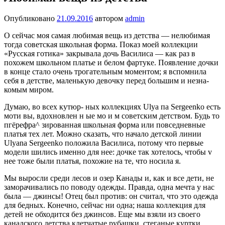
Опубликовано
21.09.2016
автором
admin
О сейчас моя самая любимая вещь из детства — не­любимая
тогда советская школь­ная форма. Показ моей коллекции
«Русская готика» закрывала дочь Василиса — как раз в
похожем школьном платье и белом фартуке. Появление дочки
в конце стало очень трогательным моментом; я вспомнила
себя в детстве, малень­кую девочку перед большим и незна­
комым миром.
Думаю, во всех кутюр- ных коллекциях Ulya па Sergeenko есть
моти вы, вдохновлен н ые мо и м советским детством. Будь то
пгёрефра^ зированная школьная форма или по­вседневные
платья тех лет. Можно сказать, что начало детской линии
Ulyana Sergeenko положила Васили­са, потому что первые
модели шились именно для нее: дочке так хотелось, чтобы v
нее тоже были платья, похо­жие на те, что носила я.
Мы выросли среди лесов и озер Канады и, как и все дети, не
заморачивались по пово­ду одежды. Правда, одна меч­та у нас
была — джинсы! Отец был против: он считал, что это одежда
для бедных. Конечно, сейчас ни одна; наша коллек­ция для
детей не обходится без джинсов. Еще мы взяли из своего
канадского детства клетчатые рубашки, стеганые куртки,