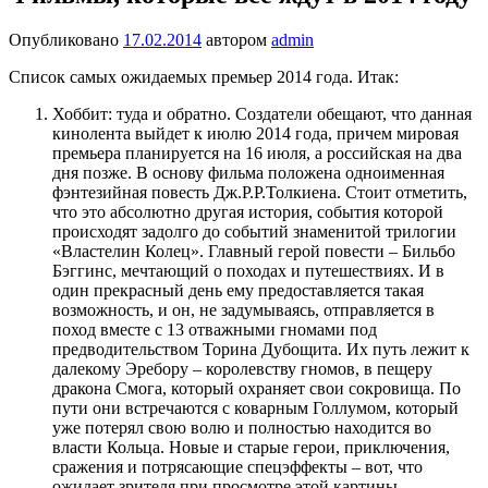
Опубликовано
17.02.2014
автором
admin
Список самых ожидаемых премьер 2014 года. Итак:
Хоббит: туда и обратно. Создатели обещают, что данная
кинолента выйдет к июлю 2014 года, причем мировая
премьера планируется на 16 июля, а российская на два
дня позже. В основу фильма положена одноименная
фэнтезийная повесть Дж.Р.Р.Толкиена. Стоит отметить,
что это абсолютно другая история, события которой
происходят задолго до событий знаменитой трилогии
«Властелин Колец».
Главный герой повести – Бильбо
Бэггинс, мечтающий о походах и путешествиях. И в
один прекрасный день ему предоставляется такая
возможность, и он, не задумываясь, отправляется в
поход вместе с 13 отважными гномами под
предводительством Торина Дубощита. Их путь лежит к
далекому Эребору – королевству гномов, в пещеру
дракона Смога, который охраняет свои сокровища. По
пути они встречаются с коварным Голлумом, который
уже потерял свою волю и полностью находится во
власти Кольца. Новые и старые герои, приключения,
сражения и потрясающие спецэффекты – вот, что
ожидает зрителя при просмотре этой картины.