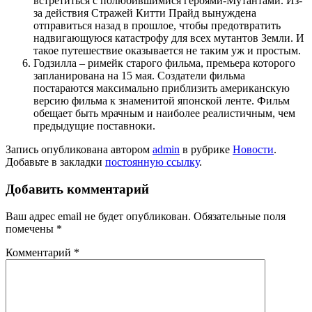
встретиться с полюбившимися героями-Мутантами. Из-
за действия Стражей Китти Прайд вынуждена
отправиться назад в прошлое, чтобы предотвратить
надвигающуюся катастрофу для всех мутантов Земли. И
такое путешествие оказывается не таким уж и простым.
Годзилла – римейк старого фильма, премьера которого
запланирована на 15 мая. Создатели фильма
постараются максимально приблизить американскую
версию фильма к знаменитой японской ленте. Фильм
обещает быть мрачным и наиболее реалистичным, чем
предыдущие поставноки.
Запись опубликована автором
admin
в рубрике
Новости
.
Добавьте в закладки
постоянную ссылку
.
Добавить комментарий
Ваш адрес email не будет опубликован.
Обязательные поля
помечены
*
Комментарий
*