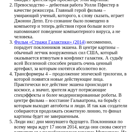
Превосходство – дебютная работа Уолли Пфистер в
качестве режиссера. Главный герой фильма –
умирающий ученый, которого, к слову сказать, играет
Джонни Депп. Его сознание было помещено в
компьютер и теперь действия героя больше всего
напоминают поведение компьютерного вируса, а не
человека.
Фильм «Стражи Галактики» (2014)
несомненно,
порадует поклонников экшена. В центре картины –
обычный летчик вооруженных сил США, который
оказывается втянутым в конфликт галактик. А судьбу
всей Вселенной способен решить очень ценный
артефакт, за которым охотятся абсолютно все.
Трансформеры 4 – продолжение эпической трилогии, в
которой появятся новые действующие лица.
Практически все действие экшена происходит в
космосе, а значит, зрителя ждут потрясающие
спецэффекты и более модернизированные роботы. В
центре фильма – восстание Гальватрона, на борьбу с
которым выходят автоботы и люди. И так как создатели
собираются продолжать сюжетную линию, то финал
картины будет не завершенным.
Люди икс: дни минувшего будущего. Поклонники по
всему мира ждут 17 июля 2014, когда они снова смогут