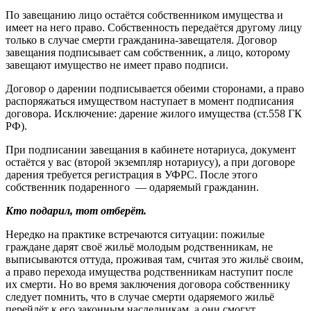
По завещанию лицо остаётся собственником имущества и
имеет на него право. Собственность передаётся другому лицу
только в случае смерти гражданина-завещателя. Договор
завещания подписывает сам собственник, а лицо, которому
завещают имущество не имеет право подписи.
Договор о дарении подписывается обеими сторонами, а право
распоряжаться имуществом наступает в момент подписания
договора. Исключение: дарение жилого имущества (ст.558 ГК
РФ).
При подписании завещания в кабинете нотариуса, документ
остаётся у вас (второй экземпляр нотариусу), а при договоре
дарения требуется регистрация в УФРС. После этого
собственник подаренного — одаряемый гражданин.
Кто подарил, тот отберёт.
Нередко на практике встречаются ситуации: пожилые
граждане дарят своё жильё молодым родственникам, не
выписываются оттуда, проживая там, считая это жильё своим,
а право перехода имущества родственникам наступит после
их смерти. Но во время заключения договора собственнику
следует помнить, что в случае смерти одаряемого жильё
перейдёт к его законным наследникам, а они смогут