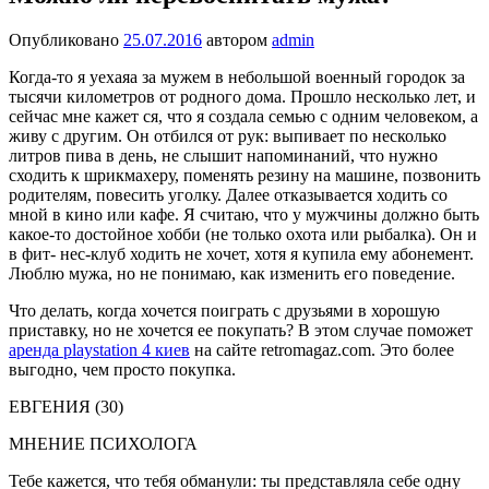
Опубликовано
25.07.2016
автором
admin
Когда-то я уехаяа за мужем в небольшой военный городок за
тысячи километров от родного дома. Прошло несколько лет, и
сейчас мне кажет ся, что я создала семью с одним человеком, а
живу с другим. Он отбился от рук: выпивает по несколько
литров пива в день, не слышит напоминаний, что нужно
сходить к шрикмахеру, поменять резину на машине, позвонить
родителям, повесить уголку. Далее отказывается ходить со
мной в кино или кафе. Я считаю, что у мужчины должно быть
какое-то достойное хобби (не только охота или рыбалка). Он и
в фит- нес-клуб ходить не хочет, хотя я купила ему абонемент.
Люблю мужа, но не понимаю, как изменить его поведение.
Что делать, когда хочется поиграть с друзьями в хорошую
приставку, но не хочется ее покупать? В этом случае поможет
аренда playstation 4 киев
на сайте retromagaz.com. Это более
выгодно, чем просто покупка.
ЕВГЕНИЯ (30)
МНЕНИЕ ПСИХОЛОГА
Тебе кажется, что тебя обманули: ты представляла себе одну