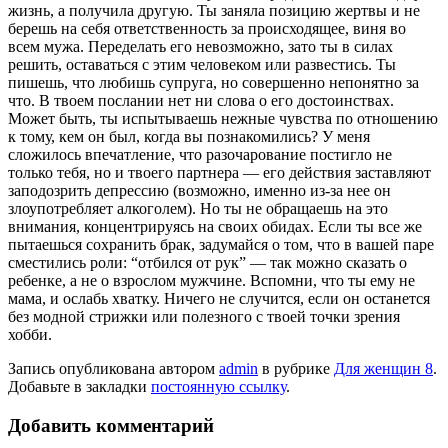
жизнь, а получила другую. Ты заняла позицию жертвы и не
берешь на себя ответственность за происходящее, виня во
всем мужа. Переделать его невозможно, зато ты в силах
решить, оставаться с этим человеком или развестись. Ты
пишешь, что любишь супруга, но совершенно непонятно за
что. В твоем послании нет ни слова о его достоинствах.
Может быть, ты испытываешь нежные чувства по отношению
к тому, кем он был, когда вы познакомились? У меня
сложилось впечатление, что разочарование постигло не
только тебя, но и твоего партнера — его действия заставляют
заподозрить депрессию (возможно, именно из-за нее он
злоупотребляет алкоголем). Но ты не обращаешь на это
внимания, концентрируясь на своих обидах. Если ты все же
пытаешься сохранить брак, задумайся о том, что в вашей паре
сместились роли: “отбился от рук” — так можно сказать о
ребенке, а не о взрослом мужчине. Вспомни, что ты ему не
мама, и ослабь хватку. Ничего не случится, если он останется
без модной стрижки или полезного с твоей точки зрения
хобби.
Запись опубликована автором
admin
в рубрике
Для женщин 8
.
Добавьте в закладки
постоянную ссылку
.
Добавить комментарий