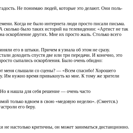
о гадость. Не понимаю людей, которые это делают. Они поль­
времени. Когда не было интернета люди просто писали письма.
 А сколько было таких историй на теле­видении: «Артист не так
я на оскорбление других. Мне их просто жаль. Столько всего
няли его в шты­ки. Причем я узнала об этом не сразу.
али дохо­дить спустя две или три пере­дачи. И конечно, это
просто сыпались оскорб­ления. Было очень обидно:
и от меня слышали со сце­ны? — «Всем спасибо! Хорошего
цу. Им нужно время привы­кнуть ко мне. К тому же зри­тели
) Но я нашла для себя решение — очень часто
Димой только вдвоем в свою «медовую неделю». (Сме­ется.)
астроли его беру.
ки не настолько критичны, он мо­жет заниматься дистанционно.