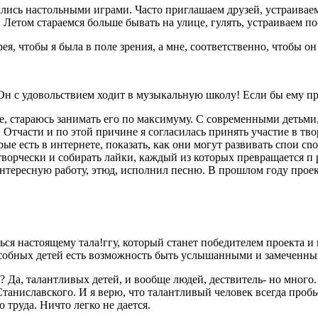
лись настольными игра­ми. Часто приглашаем друзей, устраиваем
Летом стара­емся больше бывать на улице, гулять, устраиваем п
ея, чтобы я была в поле зре­ния, а мне, соответственно, чтобы о
и. Он с удовольствием ходит в му­зыкальную школу! Если бы ему
, стараюсь занимать его по максимуму. С современными детьми, н
 Отчасти и по этой причине я согласилась принять участие в тв
ые есть в интернете, показать, как они могут развивать спои cn
творчески и со­бирать лайки, каждый из кото­рых превращается п 
 инте­ресную работу, этюд, исполнил песню. В прошлом году проек
­ся настоящему тала!ггу, кото­рый станет победителем про­екта 
особных детей есть возможность быть услышанны­ми и замеченны
Да, талантливых детей, и вообще людей, дествитель- но много. К
аниславско­го. И я верю, что талантливый человек всегда пробь
 труда. Ничто легко не дается.