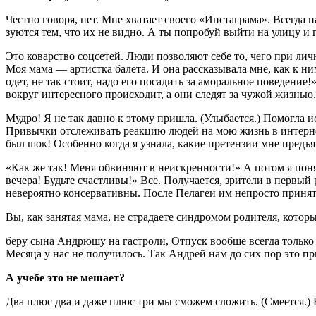
Честно говоря, нет. Мне хватает сво­его «Инстаграма». Всегда
зуются тем, что их не видно. А ты попробуй выйти на улицу и 
Это коварство соцсетей. Люди позволяют себе то, чего при личн
Моя мама — ар­тистка балета. И она рассказы­вала мне, как к н
одет, не так стоит, надо его посадить за аморальное поведение!
вокруг интересного происходит, а они следят за чужой жизнью.
Мудро! Я не так давно к это­му пришла. (Улыбается.) По­могла 
Привычки отслеживать реакцию людей на мою жизнь в интернете, 
был шок! Особенно когда я узнала, ка­кие претензии мне предъя
«Как же так! Меня обвиняют в неискренности!» А потом я по­н
вечера! Будьте счастливы!» Все. Получается, зрители в первый 
невероятно консерватив­ны. После Пелагеи им непросто принят
Вы, как занятая мама, не страдаете синдромом ро­дителя, кото
беру сына Андрюшу на гастро­ли, Отпуск вообще всегда толь­ко 
Месяца у нас не получи­лось. Так Андрей нам до сих пор это пр
А учебе это не мешает?
Два плюс два и даже плюс три мы сможем сложить. (Смеется.) 