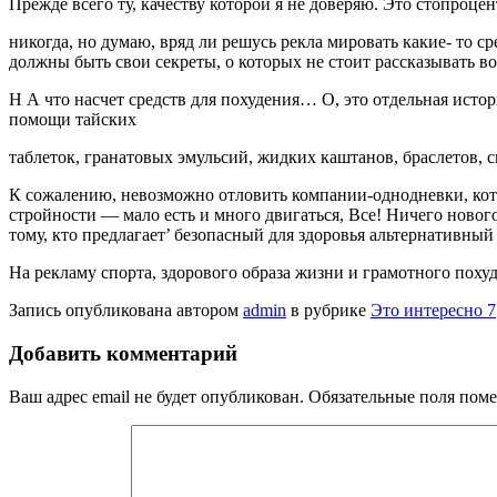
Прежде всего ту, ка­честву которой я не доверяю. Это стопроце
никогда, но думаю, вряд ли ре­шусь рекла мировать какие- то с
должны быть свои секреты, о которых не стоит рассказывать во 
Н А что насчет средств для похудения… О, это отдельная история
помощи тайских
таблеток, гранатовых эмульсий, жидких каштанов, браслетов, сп
К сожалению, невозможно от­ловить компании-однодневки, кот
стройности — мало есть и много двигаться, Все! Ничего нового п
тому, кто предла­гает’ безопасный для здоровья альтернативный с
На рекламу спорта, здорового образа жизни и грамотного по­ху
Запись опубликована автором
admin
в рубрике
Это интересно 7
Добавить комментарий
Ваш адрес email не будет опубликован.
Обязательные поля пом