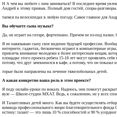
Н А чем вы любите с ним за­ниматься? В последнее время увлек
Андрей к этому привык. Полный дом гостей, споры-разговоры. 
таемся па велосипедах в любую погоду. Самое главное для Ан­др
Вы обучаете сына музыке?
Да, он играет на гитаре, форте­пиано. Причем не из-под палк
Я не навязываю сыну свое ви­дение будущей профессии. Во­обще
интернете, гаджетах, бесконечно играют в компью­терные игры.
привлечь вни­мание молодежи к более инте­ресным вещам, котор
площадке этого проекта ребята 15-18 лет могут проявлять себя 
потому, что друг зачекинился в кафе, а потому, что он показал
торые были направлены на ле­чение тяжелобольных детей.
А какая конкретно ваша роль в этом проекте?
Я педу онлайн-уроки по вокалу. На­деюсь, они помогут раскрыть
вузе — Школе-сту­дии МХАТ. Ведь, к сожалению, не у всех сп
И Талантливых детей много. Как вы будете осуществлять отбор? 
команда професси­онального жюри благотвори­тельного фонда Ст
истину: талант — это лишь 10 % способ­ностей и 90 % усердного