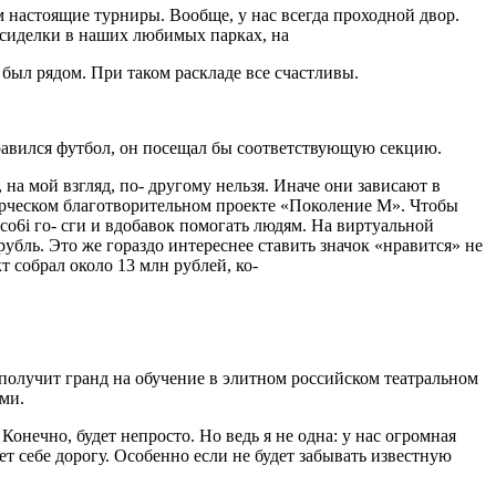
 настоящие турни­ры. Вообще, у нас всегда про­ходной двор.
осиделки в наших любимых парках, на­
н был рядом. При таком раскладе все счастливы.
 правился футбол, он посещал бы соответствующую секцию.
а мой взгляд, по- другому нельзя. Иначе они за­висают в
орческом благо­творительном проекте «Поко­ление М». Чтобы
oco6i го- сги и вдобавок помогать людям. На виртуальной
рубль. Это же гораздо интереснее ставить значок «нравится» не
т собрал около 13 млн рублей, ко-
и получит гранд на обу­чение в элитном российском театральном
ми.
онечно, будет не­просто. Но ведь я не одна: у нас огромная
ет себе дорогу. Особенно если не будет забывать известную