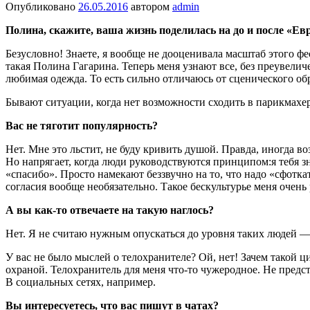
Опубликовано
26.05.2016
автором
admin
Полина, скажите, ваша жизнь поделилась на до и по­сле «Е
Безус­ловно! Знаете, я вообще не дооценивала масштаб этого ф
такая Полина Гага­рина. Теперь меня узнают все, без преувели
любимая одежда. То есть сильно отли­чаюсь от сценического обр
Бывают ситуации, когда нет возможности сходить в парикмах
Вас не тяготит популяр­ность?
Нет. Мне это льстит, не буду кривить душой. Правда, иногда в
Но напря­гает, когда люди руководству­ются принципом:я тебя 
«спасибо». Просто наме­кают беззвучно на то, что надо «сфотка
согласия вообще необязательно. Такое бескультурье меня очень 
А вы как-то отвечаете на та­кую наглось?
Нет. Я не считаю нужным опускаться до уровня таких людей — х
У вас не было мыслей о телохранителе? Ой, нет! Зачем такой ци
охраной. Телохранитель для меня что-то чужеродное. Не предста
В со­циальных сетях, например.
Вы интересуетесь, что вас пишут в чатах?