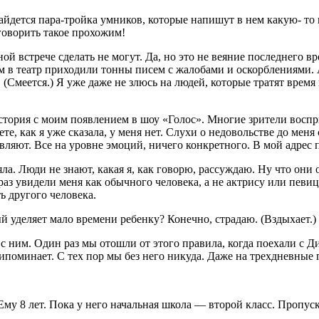
 най­дется пара-тройка умников, которые напишут в нем какую- т
говорить такое прохожим!
ой встрече сделать не могут. Да, но это не вея­ние последнего 
им в театр при­ходили тонны писем с жалоба­ми и оскорблениями.
» (Смеется.) Я уже даже не злюсь на людей, которые тратят вре­м
история с моим появле­нием в шоу «Голос». Многие зрители воспри
как я уже сказала, у меня нет. Слухи о не­довольстве до меня ст
в­ляют. Все на уровне эмоций, ничего конкретного. В мой адрес 
яла. Люди не знают, какая я, как говорю, рассуждаю. Ну что он
раз увидели меня как обычного человека, а не актрису или пе­ви
ь другого человека.
рый уделяет мало времени ребенку? Конечно, страдаю. (Вздыхает.
с ним. Один раз мы отош­ли от этого правила, когда по­ехали с 
ипоминает. С тех пор мы без него никуда. Даже на трех­дневные г
Ему 8 лет. Пока у него начальная школа — второй класс. Пропус