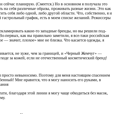
 сейчас плани­рую. (Смеется.) Но в основном я получала это
ть на себя различные образы, про­живать разные жизни. Это как
ь себя либо одной, либо другой области. Что, соб­ственно, я и
ой гастроль­ный график, есть в моем списке желаний. Режиссеры
екла­мировать какие-то западные бренды, но вы решили под­
Во-первых, как вы правильно заметили, я все-таки российская
е — значит, плохое» мне не близка. Что касается одеж­ды, я
вивается, не хуже, чем за границей, и «Черный Жемчуг» —
ходе за ко­жей, если не отечественный косметический бренд!
ым просто невыносимо. Поэто­му для меня настоящим спа­сением
енный! Мне нравится, что я могу наносить его руками, в
вания
ти, благодаря этой линии я могу чаще обходиться без масок,
му.