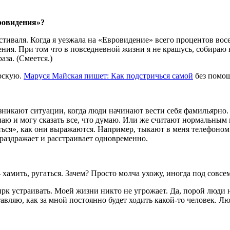
вровидения»?
естиваля. Когда я уезжала на «Евровидение» всего про­центов во
чения. При том что в повседневной жизни я не крашусь, собираю
аза. (Смеется.)
ерскую.
Маруся Майская пишет: Как подстричься самой
без помощ
озникают ситуации, когда люди начинают вести себя фамильярно.
знаю и могу сказать все, что думаю. Или же считают нормальным 
ться», как они выра­жаются. Например, тыкают в меня телефоном.
раз­дражает и расстраивает одно­временно.
амить, ругать­ся. Зачем? Просто молча ухожу, иногда под совсе
рк устраивать. Моей жизни никто не угрожа­ет. Да, порой люди н
вляю, как за мной постоянно будет ходить какой-то человек. Люд