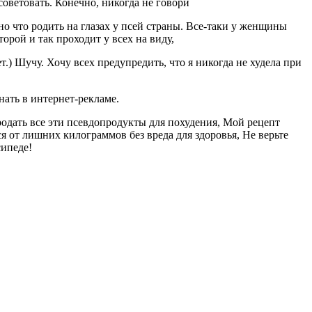
 советовать. Конечно, никогда не говори
но что родить на гла­зах у псей страны. Все-таки у женщины
орой и так проходит у всех на виду,
ет.) Шучу. Хочу всех предупредить, что я никогда не худела при
нать в интернет-рекламе.
дать все эти псевдо­продукты для похудения, Мой рецепт
я от лишних кило­граммов без вреда для здоро­вья, Не верьте
сипеде!