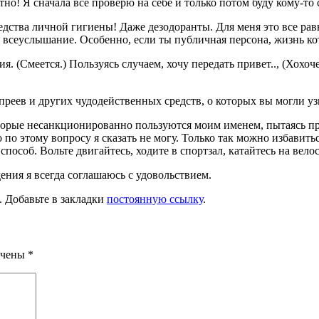
нтно! Я сначала все проверю на себе и только потом буду кому-то
редства личной гигиены! Даже дезодоранты. Для меня это все рав
всеуслыша­ние. Особенно, если ты публич­ная персона, жизнь кот
. (Смеется.) Пользуясь случаем, хочу передать при­вет.., (Хохоч
реев и других чудодействен­ных средств, о которых вы мог­ли уз
орые несанкционированно пользуются моим именем, пы­таясь про
о этому вопросу я ска­зать не могу. Только так мож­но избавитьс
пособ. Воль­те двигайтесь, ходите в спорт­зал, катайтесь на вело
дения я всегда соглашаюсь с удовольствием.
. Добавьте в закладки
постоянную ссылку
.
ечены
*