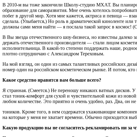
В 2010-м вы тоже закончили Школу-студию МХАТ. Вы пла­нирова
образование для саморазвития. Мне очень хотелось попробовать
побег в другой мир. Хотя мне кажется, актриса и певица — вза
сделала. (Улыбает­ся,) Но роль в драматической киноленте или 
должны сами меня найти — я послала та­кой запрос в космос! (С
В Вы звезда отечественного шоу-бизнеса, но известны далеко 
держать отечественного про­изводителя — стали лицом космети
испол­нительница. В какой-то степе­ни поддержать наше, родное
плотно сотрудничаю с Александром Тереховым.
На мой взгляд, он один из са­мых талантливых российских диза
номер один на рос­сийском косметическом рын­ке. И потом, кт
Какое средство нравится вам больше всего?
Я стран­ная. (Смеется.) Не переношу никаких ватных дисков. У
стал тоник-комфорт для сухой и чувствительной кожи из ново
любом количе­стве. Это приятно и очень удоб­но, раз. Два, он 
тоников. Кроме того, в нем со­держатся ухаживающие компо­нен
на которые у меня не хватает времени. Обычно приходится выби
Какую продукцию вы не со­гласитесь рекламировать ни за ч