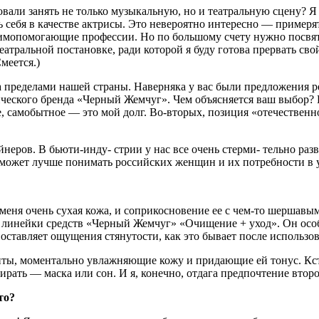
ли занять не только музыкальную, но и театраль­ную сцену? Я и
 себя в ка­честве актрисы. Это неверо­ятно интересно — примеря
имопомогающие профес­сии. Но по большому счету нуж­но посвятит
театральной по­становке, ради которой я буду готова прервать св
меется.)
за пределами нашей страны. Наверняка у вас были предложения р
ческого бренда «Чер­ный Жемчуг». Чем объясня­ется ваш выбор? 
, самобытное — это мой долг. Во-вторых, позиция «отечест­венно
йнеров. В бьюти-инду- стрии у нас все очень стерми- тельно раз
о может лучше понимать российских женщин и их потребности в у
 меня очень сухая кожа, и соприкос­новение ее с чем-то шершав
й линейки средств «Черный Жемчуг» «Очищение + уход». Он особ
не оставляет ощущения стянутости, как это бывает после использо
ты, моментально увлажня­ющие кожу и придающие ей то­нус. Кста
рать — маска или сон. И я, конечно, отдага предпочтение второ
то?