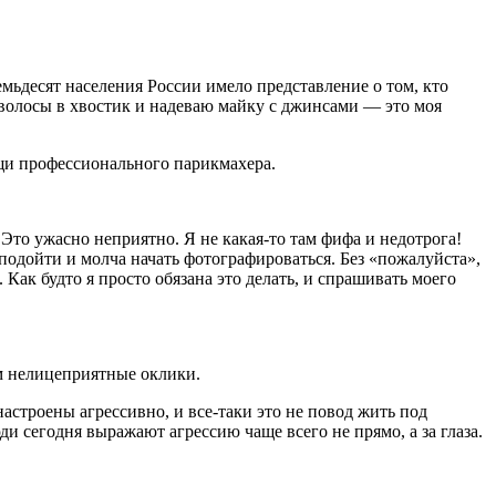
семьдесят населения России имело представление о том, кто
 воло­сы в хвостик и надеваю майку с джинсами — это моя
и профессионального парикмахера.
 Это ужасно неприятно. Я не какая-то там фифа и недотрога!
подойти и молча начать фото­графироваться. Без «пожалуй­ста»,
 Как будто я просто обязана это делать, и спрашивать моего
м нелицепри­ятные оклики.
астрое­ны агрессивно, и все-таки это не повод жить под
и сегодня выража­ют агрессию чаще всего не прямо, а за глаза.