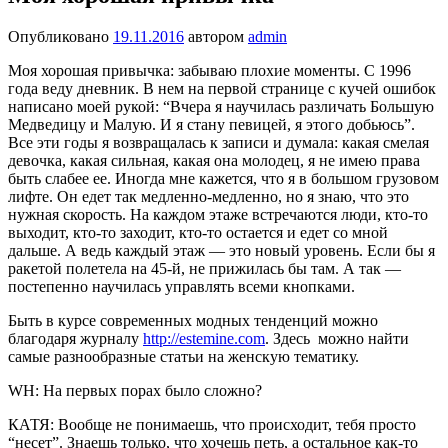
Опубликовано
19.11.2016
автором
admin
Моя хорошая при­вычка: забываю плохие мо­менты. С 1996
года веду дневник. В нем на первой странице с кучей ошибок
написано моей рукой: “Вче­ра я научилась различать Большую
Медведицу и Ма­лую. И я стану певицей, я этого добьюсь”.
Все эти годы я возвращалась к запи­си и думала: какая смелая
девочка, какая сильная, ка­кая она молодец, я не имею права
быть слабее ее. Иног­да мне кажется, что я в боль­шом грузовом
лифте. Он едет так медленно-медлен­но, но я знаю, что это
нуж­ная скорость. На каждом этаже встречаются люди, кто-то
выходит, кто-то захо­дит, кто-то остается и едет со мной
дальше. А ведь каж­дый этаж — это новый уро­вень. Если бы я
ракетой полетела на 45-й, не прижи­лась бы там. А так —
посте­пенно научилась управлять всеми кнопками.
Быть в курсе современных модных тенденций можно
благодаря журналу
http://estemine.com
. Здесь можно найти
самые разнообразные статьи на женскую тематику.
WH: На первых порах было сложно?
КАТЯ: Вообще не понимаешь, что происходит, тебя просто
“несет”. Знаешь только, что хочешь петь, а остальное как-то