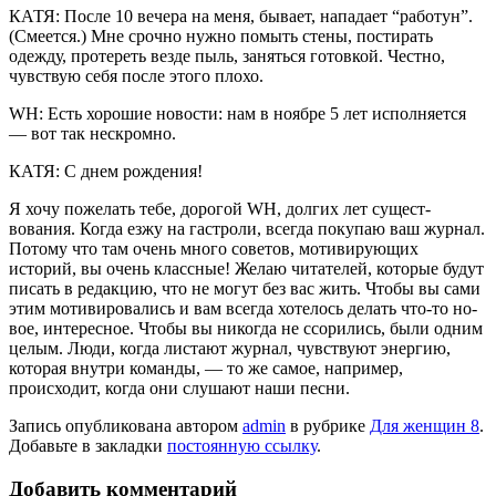
КАТЯ: После 10 вечера на меня, бывает, нападает “работун”.
(Смеется.) Мне срочно нужно помыть сте­ны, постирать
одежду, про­тереть везде пыль, заняться готовкой. Честно,
чувствую себя после этого плохо.
WH: Есть хорошие новости: нам в ноябре 5 лет исполняется
— вот так нескромно.
КАТЯ: С днем рождения!
Я хочу пожелать тебе, доро­гой WH, долгих лет сущест­
вования. Когда езжу на га­строли, всегда покупаю ваш журнал.
Потому что там очень много советов, моти­вирующих
историй, вы очень классные! Желаю читателей, которые будут
писать в ре­дакцию, что не могут без вас жить. Чтобы вы сами
этим мотивировались и вам всег­да хотелось делать что-то но­
вое, интересное. Чтобы вы никогда не ссорились, были одним
целым. Люди, когда листают журнал, чувствуют энергию,
которая внутри ко­манды, — то же самое, напри­мер,
происходит, когда они слушают наши песни.
Запись опубликована автором
admin
в рубрике
Для женщин 8
.
Добавьте в закладки
постоянную ссылку
.
Добавить комментарий