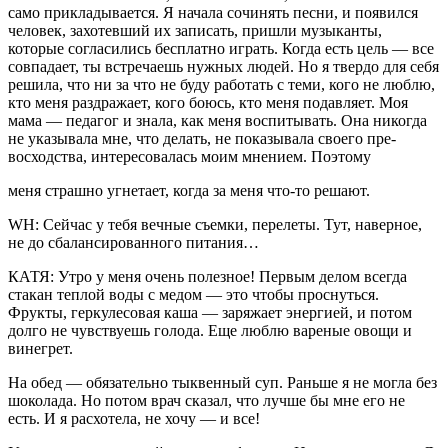
само прикладывает­ся. Я начала сочинять песни, и появился
человек, захотев­ший их записать, пришли музыканты,
которые согла­сились бесплатно играть. Когда есть цель — все
совпа­дает, ты встречаешь нужных людей. Но я твердо для себя
решила, что ни за что не буду работать с теми, кого не люблю,
кто меня раздра­жает, кого боюсь, кто меня подавляет. Моя
мама — педа­гог и знала, как меня воспи­тывать. Она никогда
не ука­зывала мне, что делать, не показывала своего пре­
восходства, интересовалась моим мнением. Поэтому
меня страшно угнетает, ког­да за меня что-то решают.
WH: Сейчас у тебя вечные съем­ки, перелеты. Тут, наверное,
не до сбалансированного питания…
КАТЯ: Утро у меня очень по­лезное! Первым делом всег­да
стакан теплой воды с ме­дом — это чтобы проснуться.
Фрукты, геркулесовая каша — заряжает энергией, и потом
долго не чувству­ешь голода. Еще люблю ва­реные овощи и
винегрет.
На обед — обязательно тык­венный суп. Раньше я не мо­гла без
шоколада. Но потом врач сказал, что лучше бы мне его не
есть. И я расхоте­ла, не хочу — и все!