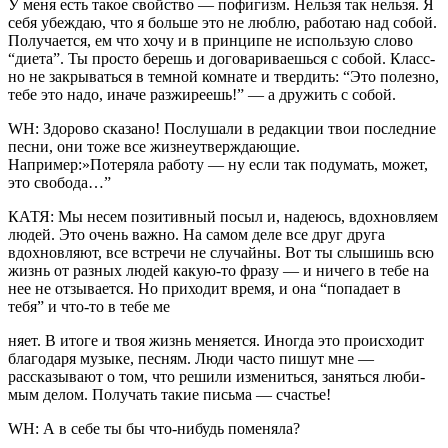
У меня есть такое свойст­во — пофигизм. Нельзя так нельзя. Я
себя убеждаю, что я больше это не люблю, ра­ботаю над собой.
Получает­ся, ем что хочу и в принципе не использую слово
“диета”. Ты просто берешь и догова­риваешься с собой. Класс­
но не закрываться в темной комнате и твердить: “Это полезно,
тебе это надо, ина­че разжиреешь!” — а дру­жить с собой.
WH: Здорово сказано! Послушали в редакции твои последние
песни, они тоже все жизнеутвержда­ющие.
Например:»Потеряла рабо­ту — ну если так подумать, мо­жет,
это свобода…”
КАТЯ: Мы несем позитив­ный посыл и, надеюсь, вдох­новляем
людей. Это очень важно. На самом деле все друг друга
вдохновляют, все встречи не случайны. Вот ты слышишь всю
жизнь от разных людей какую-то фразу — и ничего в тебе на
нее не отзывается. Но при­ходит время, и она “попада­ет в
тебя” и что-то в тебе ме­
няет. В итоге и твоя жизнь меняется. Иногда это про­исходит
благодаря музы­ке, песням. Люди часто пишут мне —
рассказыва­ют о том, что решили из­мениться, заняться люби­
мым делом. Получать такие письма — счастье!
WH: А в себе ты бы что-нибудь поменяла?