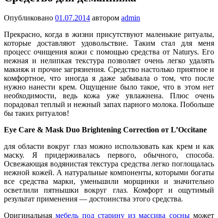
Опубликовано
01.07.2014
автором
admin
Прекрасно, когда в жизни присутствуют маленькие ритуалы,
которые доставляют удовольствие. Таким стал для меня
процесс очищения кожи с помощью средства от Naturys. Его
нежная и нелипкая текстура позволяет очень легко удалять
макияж и прочие загрязнения. Средство настолько приятное и
комфортное, что иногда я даже забывала о том, что после
нужно нанести крем. Ощущение было такое, что в этом нет
необходимости, ведь кожа уже увлажнена. Плюс очень
порадовал теплый и нежный запах парного молока. Побольше
бы таких ритуалов!
Eye Care & Mask Duo Brightening Correction от L’Occitane
для области вокруг глаз можно использовать как крем и как
маску. Я придерживалась первого, обычного, способа.
Освежающая водянистая текстура средства легко поглощалась
нежной кожей. А натуральные компоненты, которыми богаты
все средства марки, уменьшили морщинки и значительно
осветлили пятнышки вокруг глаз. Комфорт и ощутимый
результат применения — достоинства этого средства.
Оригинальная
мебель под старину из массива сосны
может