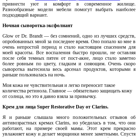
привнести уют и комфорт в современное жилище.
Разнообразные модели мебели помогут выбрать наиболее
подходящий вариант.
Ночная сыворотка-эксфолиант
Glow от Dr. Brandt — без сомнений, одно из лучших средств,
опробованных мной за последнее время. Оно попало ко мне в
очень непростой период и стало настоящим спасением для
моей красоты. Все воспаления быстро прошли, не оставляя
после себя темных пятен от пост-акне, лицо стало заметно
более ровным по цвету, гладким и сияющим. Очень скоро
сыворотка вытеснила весь арсенал продуктов, которыми я
раньше пользовалась на ночь.
Моя кожа не чувствительная и легко переносит такое
количества ретинола. Главное — обязательно защищать кожу
от солнца, но это я давно взяла за привычку.
Крем для лица Super Restorative Day от Clarins.
Я и раньше слышала много положительных отзывов об
антивозрастных кремах Clarins, но убедилась в том, что они
работают, на примере своей мамы. Этот крем прекрасно
увлажняет кожу и делает морщинки менее заметными. Спустя