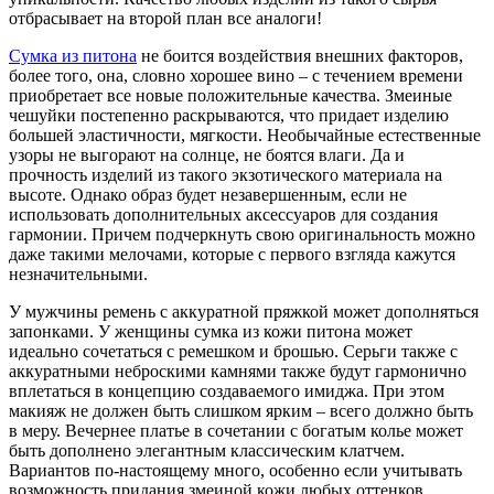
отбрасывает на второй план все аналоги!
Сумка из питона
не боится воздействия внешних факторов,
более того, она, словно хорошее вино – с течением времени
приобретает все новые положительные качества. Змеиные
чешуйки постепенно раскрываются, что придает изделию
большей эластичности, мягкости. Необычайные естественные
узоры не выгорают на солнце, не боятся влаги. Да и
прочность изделий из такого экзотического материала на
высоте. Однако образ будет незавершенным, если не
использовать дополнительных аксессуаров для создания
гармонии. Причем подчеркнуть свою оригинальность можно
даже такими мелочами, которые с первого взгляда кажутся
незначительными.
У мужчины ремень с аккуратной пряжкой может дополняться
запонками. У женщины сумка из кожи питона может
идеально сочетаться с ремешком и брошью. Серьги также с
аккуратными неброскими камнями также будут гармонично
вплетаться в концепцию создаваемого имиджа. При этом
макияж не должен быть слишком ярким – всего должно быть
в меру. Вечернее платье в сочетании с богатым колье может
быть дополнено элегантным классическим клатчем.
Вариантов по-настоящему много, особенно если учитывать
возможность придания змеиной кожи любых оттенков.