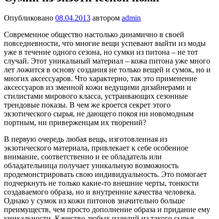
Опубликовано
08.04.2013
автором
admin
Современное общество настолько динамично в своей
повседневности, что многие вещи успевают выйти из моды
уже в течение одного сезона, но сумки из питона – не тот
случай. Этот уникальный материал – кожа питона уже много
лет ложится в основу создания не только вещей и сумок, но и
многих аксессуаров. Что характерно, так это применение
аксессуаров из змеиной кожи ведущими дизайнерами и
стилистами мирового класса, устраивающих сезонные
трендовые показы. В чем же кроется секрет этого
экзотического сырья, не дающего покоя ни новомодным
портным, ни приверженцам их творений?
В первую очередь любая вещь, изготовленная из
экзотического материала, привлекает к себе особенное
внимание, соответственно и ее обладатель или
обладательница получает уникальную возможность
продемонстрировать свою индивидуальность. Это помогает
подчеркнуть не только какие-то внешние черты, тонкости
создаваемого образа, но и внутренние качества человека.
Однако у сумок из кожи питонов значительно больше
преимуществ, чем просто дополнение образа и придание ему
уникальности. Качество любых изделий из такого сырья