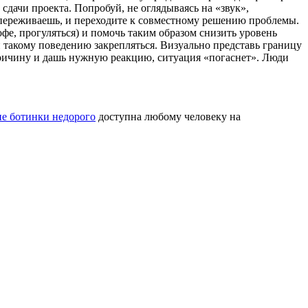
сдачи проекта. Попробуй, не оглядываясь на «звук»,
е переживаешь, и переходи­те к совместному решению проблемы.
фе, прогуляться) и помочь таким образом снизить уровень
 такому поведению закре­пляться. Визуально пред­ставь границу
 причину и дашь нужную реакцию, ситуация «погаснет». Люди
ие ботинки недорого
доступна любому человеку на