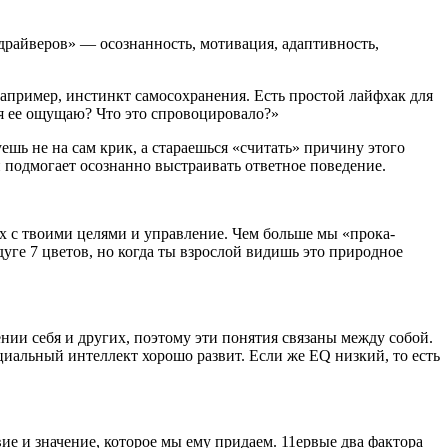
«драйверов» — осознанность, мотива­ция, адаптивность,
например, инстинкт самосохра­нения. Есть простой лайфхак для
 я ее ощущаю? Что это спровоцировало?»
у­ешь не на сам крик, а стараешься «считать» причину этого
и подмогает осознанно выстраивать ответное поведение.
х с твоими целями и управление. Чем больше мы «прока­
дуге 7 цветов, но когда ты взрослой видишь это природное
нии себя и других, поэтому эти понятия свя­заны между собой.
иальный интеллект хо­рошо развит. Если же EQ низкий, то есть
ие и значение, которое мы ему придаем. 11ервые два фак­тора