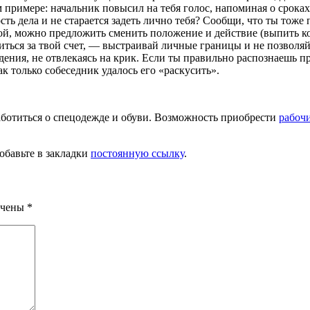
примере: начальник повысил на тебя голос, напоминая о сроках 
ость дела и не старается задеть лично тебя? Сообщи, что ты тож
й, можно предложить сме­нить положение и действие (выпить ко
иться за твой счет, — выстраивай личные границы и не позволяй
е­ния, не отвлекаясь на крик. Если ты правильно рас­познаешь
к только собеседник удалось его «раскусить».
аботиться о спецодежде и обуви. Возможность приобрести
рабоч
Добавьте в закладки
постоянную ссылку
.
ечены
*