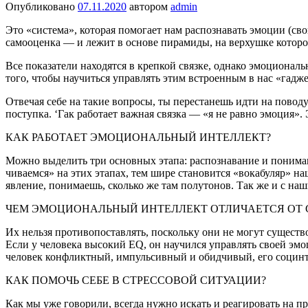
Опубликовано
07.11.2020
автором
admin
Это «система», которая помогает нам рас­познавать эмоции (св
самооценка — и лежит в основе пирамиды, на верхушке котор
Все показатели находятся в крепкой связке, однако эмоциональ
того, чтобы научиться управлять этим встроен­ным в нас «га
Отвечая себе на такие вопросы, ты переста­нешь идти на поводу 
поступка. ‘Гак работает важная связка — «я не равно эмоция».
КАК РАБОТАЕТ ЭМОЦИОНАЛЬ­НЫЙ ИНТЕЛЛЕКТ?
Можно выделить три основных этапа: распоз­навание и понима
чиваемся» на этих этапах, тем шире становится «вокабуляр» наш
явление, понимаешь, сколько же там полутонов. Так же и с на
ЧЕМ ЭМОЦИО­НАЛЬНЫЙ ИНТЕЛЛЕКТ ОТЛИЧАЕТСЯ ОТ
Их нельзя противопостав­лять, поскольку они не могут существ
Если у человека высокий EQ, он научился управлять своей эмо
человек конфликтный, импульсивный и обидчивый, его социнте
КАК ПОМОЧЬ СЕБЕ В СТРЕССОВОЙ СИТУАЦИИ?
Как мы уже говорили, всег­да нужно искать и реагиро­вать на п