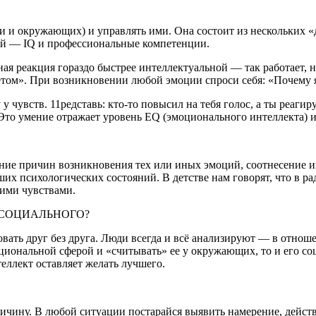
ои и окружающих) и управлять ими. Она состоит из несколь­ких 
ой — IQ и профессиональные компетенции.
ная реакция гораздо быстрее интеллектуальной — так работает, 
джетом». При возникновении любой эмоции спроси себя: «Почему
у чувств. 11редставь: кто-то повысил на тебя голос, а ты реагир
 Это умение отражает уровень EQ (эмоциональ­ного интеллекта) 
ние причин возникновения тех или иных эмоций, соотнесение и
их пси­хологических состояний. В детстве нам говорят, что в ра
шими чувствами.
 СОЦИАЛЬНОГО?
овать друг без друга. Люди всегда и всё анализируют — в от­ноше
циональной сферой и «считывать» ее у окружающих, то и его соц
ллект оставляет желать лучшего.
ричину. В любой ситуации постарайся выя­вить намерение, действ