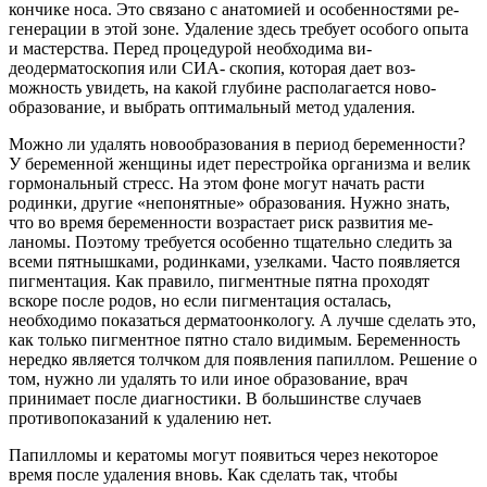
кон­чике носа. Это связано с ана­томией и особенностями ре­
генерации в этой зоне. Уда­ление здесь требует особого опыта
и мастерства. Перед процедурой необходима ви-
деодерматоскопия или СИА- скопия, которая дает воз­
можность увидеть, на какой глубине располагается ново­
образование, и выбрать оп­тимальный метод удаления.
Можно ли удалять ново­образования в период бе­ременности?
У беременной женщины идет перестрой­ка организма и велик
гормо­нальный стресс. На этом фоне могут начать расти
родин­ки, другие «непонятные» об­разования. Нужно знать,
что во время беременности воз­растает риск развития ме­
ланомы. Поэтому требуется особенно тщательно следить за
всеми пятнышками, родин­ками, узелками. Часто по­является
пигментация. Как правило, пигментные пятна проходят
вскоре после родов, но если пигментация оста­лась,
необходимо показать­ся дерматоонкологу. А лучше сделать это,
как только пиг­ментное пятно стало види­мым. Беременность
нередко является толчком для появле­ния папиллом. Решение о
том, нужно ли удалять то или иное образование, врач
принима­ет после диагностики. В боль­шинстве случаев
противопо­казаний к удалению нет.
Папилломы и кератомы могут появиться через неко­торое
время после удаления вновь. Как сделать так, что­бы