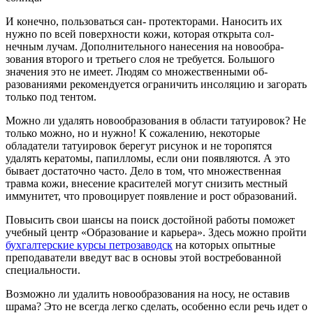
И конечно, пользоваться сан- протекторами. Наносить их
нужно по всей поверхности кожи, которая открыта сол­
нечным лучам. Дополнитель­ного нанесения на новообра­
зования второго и третьего слоя не требуется. Большого
значения это не имеет. Лю­дям со множественными об­
разованиями рекомендуется ограничить инсоляцию и за­горать
только под тентом.
Можно ли удалять ново­образования в области та­туировок? Не
только мож­но, но и нужно! К сожалению, некоторые
обладатели тату­ировок берегут рисунок и не торопятся
удалять кератомы, папилломы, если они появля­ются. А это
бывает достаточно часто. Дело в том, что множе­ственная
травма кожи, внесе­ние красителей могут снизить местный
иммунитет, что про­воцирует появление и рост образований.
Повысить свои шансы на поиск достойной работы поможет
учебный центр «Образование и карьера». Здесь можно пройти
бухгалтерские курсы петрозаводск
на которых опытные
преподаватели введут вас в основы этой востребованной
специальности.
Возможно ли удалить но­вообразования на носу, не оставив
шрама? Это не всегда легко сделать, осо­бенно если речь идет о