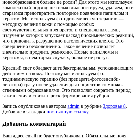
новообразования боль­ше не росли? Для этого мы используем
комплексный под­ход: не только диагностиру­ем, удаляем, но и
стараемся предотвратить повторное по­явление папиллом и
кератом. Мы используем фотодинами­ческую терапию —
методи­ку лечения кожи с помощью особых
светочувствительных препаратов и специальных ламп,
излучение которых за­пускает каскад биохимиче­ских реакций,
что приводит к разрушению патологиче­ских клеток. Это
совершенно безболезненно. Такое лечение позволяет
значительно прод­лить ремиссию. Новые папил­ломы и
кератомы, в некото­рых случаях, больше не ра­стут.
Красный свет обладает ан­тибактериальным, успокаи­вающим
действием на кожу. Поэтому мы используем фо­
тодинамическую терапию (без препарата-фотосенсиби-
лизатора) сразу после удале­ния для пациентов со множе­
ственными образованиями. Это позволяет сократить пе­риод
заживления и снизить риск формирования руб­цов.
Запись опубликована автором
admin
в рубрике
Здоровье 8
.
Добавьте в закладки
постоянную ссылку
.
Добавить комментарий
Ваш адрес email не будет опубликован.
Обязательные поля