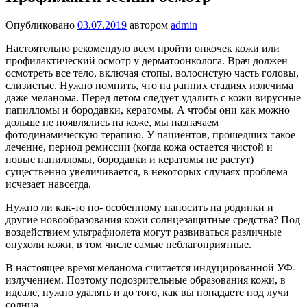
Опубликовано
03.07.2019
автором
admin
Настоятельно рекомендую всем пройти онкочек кожи или
профилактический осмотр у дерматоонколога. Врач дол­жен
осмотреть все тело, вклю­чая стопы, волосистую часть головы,
слизистые. Нужно помнить, что на ранних стади­ях излечима
даже меланома. Перед летом следует удалить с кожи вирусные
папилломы и бородавки, кератомы. А что­бы они как можно
дольше не появлялись на коже, мы назна­чаем
фотодинамическую тера­пию. У пациентов, прошедших такое
лечение, период ремис­сии (когда кожа остается чи­стой и
новые папилломы, бо­родавки и кератомы не растут)
существенно увеличивается, в некоторых случаях проблема
исчезает навсегда.
Нужно ли как-то по- особенному наносить на ро­динки и
другие новообра­зования кожи солнцеза­щитные средства? Под
воз­действием ультрафиолета могут развиваться различ­ные
опухоли кожи, в том чис­ле самые неблагоприятные.
В настоящее время мелано­ма считается индуцирован­ной УФ-
излучением. Поэто­му подозрительные образо­вания кожи, в
идеале, нуж­но удалять и до того, как вы попадаете под лучи
солнца.