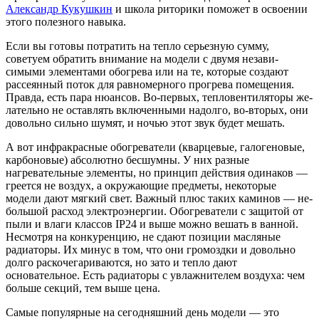
Александр Кукушкин
и школа риторики поможет в освоении
этого полезного навыка.
Если вы готовы потратить на тепло се­рьезную сумму,
советуем обратить внимание на модели с двумя незави­
симыми элементами обогрева или на те, которые создают
рассеянный по­ток для равномерного прогрева по­мещения.
Правда, есть пара нюансов. Во-первых, тепловентиляторы же­
лательно не оставлять включенны­ми надолго, во-вторых, они
доволь­но сильно шумят, и ночью этот звук будет мешать.
А вот инфракрасные обогревате­ли (кварцевые, галогеновые,
карбо­новые) абсолютно бесшумны. У них разные
нагревательные элементы, но принцип действия одинаков —
греется не воздух, а окружающие предметы, некоторые
модели дают мягкий свет. Важный плюс таких каминов — не­
большой расход электроэнергии. Обогреватели с защитой от
пыли и влаги классов IP24 и выше можно вешать в ванной.
Несмотря на кон­куренцию, не сдают позиции масля­ные
радиаторы. Их минус в том, что они громоздки и довольно
долго рас­кочегариваются, но зато и тепло да­ют
основательное. Есть радиаторы с увлажнителем воздуха: чем
больше секций, тем выше цена.
Самые популярные на сегодняш­ний день модели — это