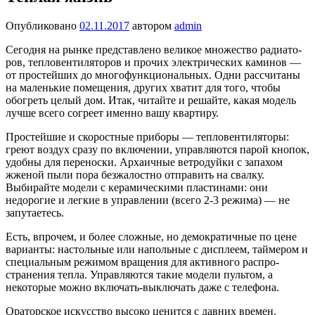
Опубликовано
02.11.2017
автором
admin
Сегодня на рынке представлено великое множество радиато­
ров, тепловентиляторов и прочих электрических каминов —
от простейших до многофункциональных. Одни рассчита­ны
на маленькие помещения, других хватит для того, чтобы
обогреть целый дом. Итак, читайте и решайте, какая модель
лучше всего согреет именно вашу квартиру.
Простейшие и скоростные приборы — тепловентиляторы:
греют воздух сра­зу по включении, управляются парой кнопок,
удобны для переноски. Арха­ичные ветродуйки с запахом
жженой пыли пора безжалостно отправить на свалку.
Выбирайте модели с керами­ческими пластинами: они
недорогие и легкие в управлении (всего 2-3 ре­жима) — не
запутаетесь.
Есть, впрочем, и более сложные, но демократичные по цене
варианты: настольные или напольные с диспле­ем, таймером и
специальным режи­мом вращения для активного распро­
странения тепла. Управляются такие модели пультом, а
некоторые мож­но включать-выключать даже с теле­фона.
Ораторское искусство высоко ценится с давних времен.