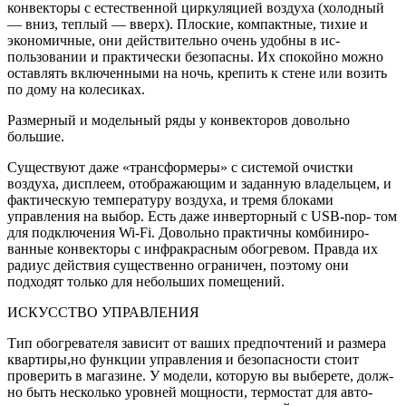
конвекто­ры с естественной циркуляцией воздуха (холодный
— вниз, те­плый — вверх). Плоские, компак­тные, тихие и
экономичные, они действительно очень удобны в ис­
пользовании и практически без­опасны. Их спокойно можно
остав­лять включенными на ночь, кре­пить к стене или возить
по дому на колесиках.
Размерный и модельный ряды у конвекторов довольно
большие.
Существуют даже «трансформеры» с системой очистки
воздуха, дисплеем, отображающим и за­данную владельцем, и
фактиче­скую температуру воздуха, и тре­мя блоками
управления на выбор. Есть даже инверторный с USB-nop- том
для подключения Wi-Fi. Довольно практичны комбиниро­
ванные конвекторы с инфракра­сным обогревом. Правда их
ради­ус действия существенно ограни­чен, поэтому они
подходят только для небольших помещений.
ИСКУССТВО УПРАВЛЕНИЯ
Тип обогревателя зависит от ваших предпочтений и раз­мера
квартиры,но функции управления и безопасности стоит
проверить в магазине. У модели, которую вы выберете, долж­
но быть несколько уровней мощности, термостат для авто­