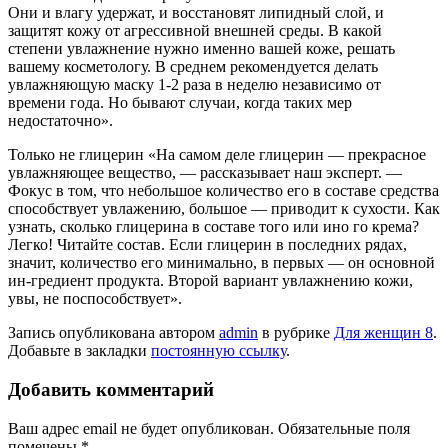
Они и влагу удержат, и восстановят липидный слой, и
защитят кожу от агрессивной внешней среды. В какой
степени увлажнение нужно именно вашей коже, решать
вашему косметологу. В среднем рекомендуется делать
увлажняющую маску 1-2 раза в неделю независимо от
времени года. Но бывают случаи, когда таких мер
недостаточно».
Только не глицерин «На самом деле глицерин — прекрасное
увлажняющее вещество, — рассказывает наш эксперт. —
Фокус в том, что небольшое количество его в составе средства
способствует увлажению, большое — приводит к сухости. Как
узнать, сколько глицерина в составе того или ино го крема?
Легко! Читайте состав. Если глицерин в последних рядах,
значит, количество его минимально, в первых — он основной
ин-гредиент продукта. Второй вариант увлажнению кожи,
увы, не поспособствует».
Запись опубликована автором
admin
в рубрике
Для женщин 8
.
Добавьте в закладки
постоянную ссылку
.
Добавить комментарий
Ваш адрес email не будет опубликован.
Обязательные поля
помечены
*