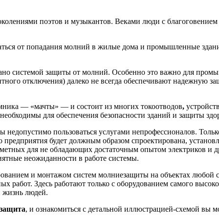
поколениями поэтов и музыкантов. Веками люди с благоговение
аться от попадания молний в жилые дома и промышленные здан
вано системой защиты от молний. Особенно это важно для пром
тного отключения) далеко не всегда обеспечивают надежную за
мника — «мачты» — и состоит из многих токоотводов
,
устройств
 необходимы для обеспечения безопасности зданий и защиты здо
мы недопустимо пользоваться услугами непрофессионалов. Толь
о предприятия будет должным образом спроектирована, установл
аметных для не обладающих достаточным опытом электриков и 
ятные неожиданности в работе системы.
рованием и монтажом систем молниезащиты на объектах любой
х работ. Здесь работают только с оборудованием самого высоко
и жизнь людей.
защита
, и ознакомиться с детальной иллюстрацией-схемой вы 