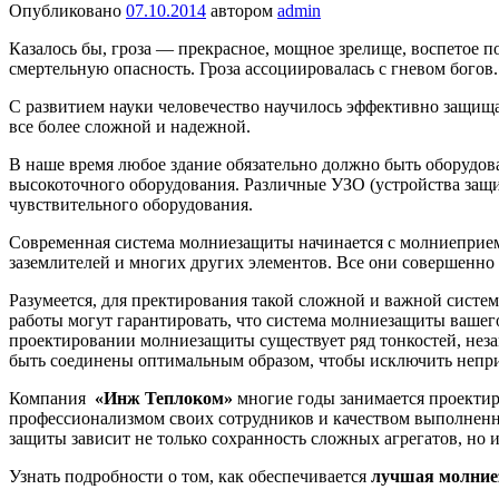
Опубликовано
07.10.2014
автором
admin
Казалось бы, гроза — прекрасное, мощное зрелище, воспетое 
смертельную опасность. Гроза ассоциировалась с гневом богов.
С развитием науки человечество научилось эффективно защищ
все более сложной и надежной.
В наше время любое здание обязательно должно быть оборудо
высокоточного оборудования. Различные УЗО (устройства защи
чувствительного оборудования.
Современная система молниезащиты начинается с молниеприе
заземлителей и многих других элементов. Все они совершенно
Разумеется, для пректирования такой сложной и важной систе
работы могут гарантировать, что система молниезащиты вашег
проектировании молниезащиты существует ряд тонкостей, нез
быть соединены оптимальным образом, чтобы исключить непри
Компания
«Инж Теплоком»
многие годы занимается проекти
профессионализмом своих сотрудников и качеством выполненны
защиты зависит не только сохранность сложных агрегатов, но 
Узнать подробности о том, как обеспечивается
лучшая молние