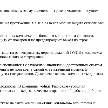
м относились к этому явлению — грозе и молниям, несущим
ия. На протяжении XX и XXI веков молниезащита становилась
ышленных комплексов с большим количеством сложного,
щиту от пожаров и не предотвращают выход из строя
 защиты от импульсных перенапряжений (УЗИП), комплекса
ровья и жизни сотрудников.
ко специалисты с глубокими знаниями и достаточным опытом
ена и не подведет в самый ответственный момент. В
других специалистов. Даже качественные компоненты должны
 сложности. В компании
«Инж Теплоком»
гордятся
го класса — ведь от качества и правильной работы приборов
можете на сайте компании
«Инж Теплоком»
http://profmz.ru/ .