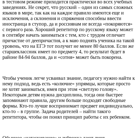
в тестовом режиме приходится практически во всех учебных
заведениях. Не секрет, что русский – один из самых сложных
языков в мире, так как на каждое правило имеются еще и
исключения, а склонения и спряжения способны ввести
иностранца в ступор, да и россиянам не всегда «покоряются»
с первого раза. Хороший репетитор по русскому языку может
в сентябре начать заниматься с тем, кто с трудом отличает
причастие от деепричастия, а к маю поднять ученика на такой
уровень, что на ЕГЭ тот получит не менее 80 баллов. Если же
старшеклассник имеет по предмету 4, то результат будет в
районе 84-94 баллов, да и «сотня» может быть покорена.
Чтобы ученик легче усваивал знание, педагогу нужно найти к
нему подход, ведь есть «колючие» упрямцы, которые просто
не хотят заниматься, имея при этом «светлую голову».
Некоторым детям нужна дисциплина, тогда они быстрее
запоминают правила, другим больше подходят свободные
формы. Кто-то лучше воспринимает предмет индивидуально,
кто-то – в группе. Задача родителей – найти такого
репетитора, чтобы он понял принцип работы с их ребенком.
Обычное «натаскивание» и зубрежка дают лишь