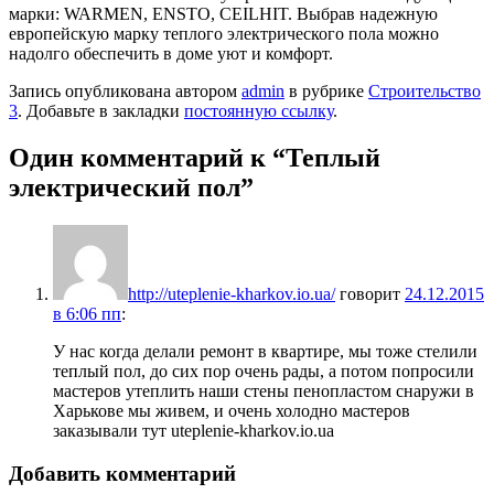
марки: WARMEN, ENSTO, CEILHIT. Выбрав надежную
европейскую марку теплого электрического пола можно
надолго обеспечить в доме уют и комфорт.
Запись опубликована автором
admin
в рубрике
Строительство
3
. Добавьте в закладки
постоянную ссылку
.
Один комментарий к “
Теплый
электрический пол
”
http://uteplenie-kharkov.io.ua/
говорит
24.12.2015
в 6:06 пп
:
У нас когда делали ремонт в квартире, мы тоже стелили
теплый пол, до сих пор очень рады, а потом попросили
мастеров утеплить наши стены пенопластом снаружи в
Харькове мы живем, и очень холодно мастеров
заказывали тут uteplenie-kharkov.io.ua
Добавить комментарий